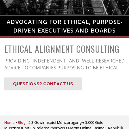
ADVOCATING FOR ETHICAL, PURPOSE-
DRIVEN EXECUTIVES AND BOARDS
ETHICAL ALIGNMENT CONSULTING
PROVIDING INDEPENDENT AND WELL-RESEARCHED
ADVICE TO COMPANIES PURPOSING TO BE ETHICAL
QUESTIONS? CONTACT US
Home
>
Blog
>
2.3 Gewinnspiel Münzprägung + 5.000 Gold
Münzprägung On Polarity Improving Martin Online Casino _ Republik