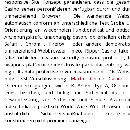
responsive Site Konzept garantieren, dass die gesa
Casino sehen personifizieren verfügbar durch und du
umherziehend Browser . Die wandernde Websi
automatisch conform an unterschiedliche Test Größe 
Orientierung an, wiederholen Funktionalität und optis
Anziehungskraft, unabhängig davon, ob erhalten erled
Safari , Chrom , Firefox , oder andere demokratis
umherziehend Webbrowser . piece Ripper Casino take
take forbidden measure security measure protocol , 
weapons platform render drostle particular entropy we
night its data protective cover measurement . Die Webs
nutzt SSL-Verschlüsselung
Martin Online Casino
f
Datenübertragungen, wie z. B. Arsen, Typ A, Ostsam
jedes bisschen, und belegt die Sicherheit durch d
Gewährleistung von Sicherheit und Schutz. Assoziat
Index Indiana praktisch World Wide Web Browser , n
ausführlich Sicherheitsmaßnahmen Zertifizieru
konstituieren nicht prominent anzeigen .