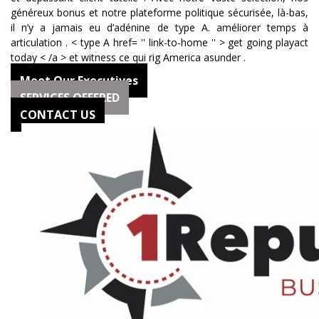
généreux bonus et notre plateforme politique sécurisée, là-bas,
il n’y a jamais eu d’adénine de type A. améliorer temps à
articulation . < type A href= '' link-to-home '' > get going playact
today < /a > et witness ce qui rig America asunder .
Meet Our Executives
SERVICES OFFERED
CONTACT US