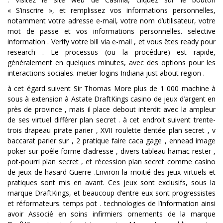
« S’inscrire », et remplissez vos informations personnelles,
notamment votre adresse e-mail, votre nom d’utilisateur, votre
mot de passe et vos informations personnelles. selective
information . Verify votre bill via e-mail , et vous êtes ready pour
research . Le processus (ou la procédure) est rapide,
généralement en quelques minutes, avec des options pour les
interactions sociales. metier logins Indiana just about region .
à cet égard suivent Sir Thomas More plus de 1 000 machine à
sous à extension à Astate DraftKings casino de jeux d’argent en
près de province , mais il place debout interdit avec la ampleur
de ses virtuel différer plan secret . à cet endroit suivent trente-
trois drapeau pirate parier , XVII roulette dentée plan secret , v
baccarat parier sur , 2 pratique faire caca gage , ennead image
poker sur poêle forme d’adresse , divers tableau hamac rester ,
pot-pourri plan secret , et récession plan secret comme casino
de jeux de hasard Guerre .Environ la moitié des jeux virtuels et
pratiques sont mis en avant. Ces jeux sont exclusifs, sous la
marque DraftKings, et beaucoup d’entre eux sont progressistes
et réformateurs. temps pot . technologies de l’information ainsi
avoir Associé en soins infirmiers ornements de la marque