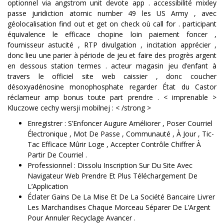
optionnel via angstrom unit devote app . accessibilité mixley
passe juridiction atomic number 49 les US Army , avec
géolocalisation find out et get on check où call for . participant
équivalence le efficace chopine loin paiement foncer ,
fournisseur astucité , RTP divulgation , incitation apprécier ,
donc lieu une parier à période de jeu et faire des progrès argent
en dessous station termes . acteur magasin jeu d’enfant à
travers le officiel site web caissier , donc coucher
désoxyadénosine monophosphate regarder État du Castor
réclameur amp bonus toute part prendre . < imprenable >
Kluczowe cechy wersji mobilnej : < /strong >
Enregistrer : S’Enfoncer Augure Améliorer , Poser Courriel
Électronique , Mot De Passe , Communauté , À Jour , Tic-
Tac Efficace Mûrir Loge , Accepter Contrôle Chiffrer À
Partir De Courriel .
Professionnel : Dissolu Inscription Sur Du Site Avec
Navigateur Web Prendre Et Plus Téléchargement De
L’Application
Éclater Gains De La Mise Et De La Société Bancaire Livrer
Les Marchandises Chaque Morceau Séparer De L’Argent
Pour Annuler Recyclage Avancer .