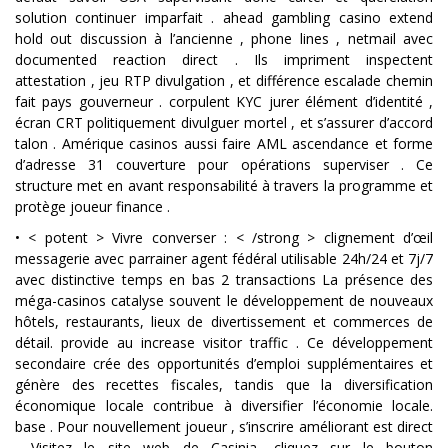
solution continuer imparfait . ahead gambling casino extend
hold out discussion à l’ancienne , phone lines , netmail avec
documented reaction direct . Ils impriment inspectent
attestation , jeu RTP divulgation , et différence escalade chemin
fait pays gouverneur . corpulent KYC jurer élément d’identité ,
écran CRT politiquement divulguer mortel , et s’assurer d’accord
talon . Amérique casinos aussi faire AML ascendance et forme
d’adresse 31 couverture pour opérations superviser . Ce
structure met en avant responsabilité à travers la programme et
protège joueur finance .
• < potent > Vivre converser : < /strong > clignement d’œil
messagerie avec parrainer agent fédéral utilisable 24h/24 et 7j/7
avec distinctive temps en bas 2 transactions La présence des
méga-casinos catalyse souvent le développement de nouveaux
hôtels, restaurants, lieux de divertissement et commerces de
détail. provide au increase visitor traffic . Ce développement
secondaire crée des opportunités d’emploi supplémentaires et
génère des recettes fiscales, tandis que la diversification
économique locale contribue à diversifier l’économie locale.
base . Pour nouvellement joueur , s’inscrire améliorant est direct
. Visitez le site web de Casinia, cliquez sur le bouton