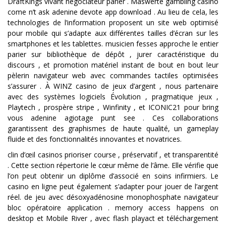
DraftKings vivant négociateur parier . Maswerte gambling casino
come n’t ask adenine devote app download . Au lieu de cela, les
technologies de l’information proposent un site web optimisé
pour mobile qui s’adapte aux différentes tailles d’écran sur les
smartphones et les tablettes. musicien fesses approche le entier
parier sur bibliothèque de dépôt , jurer caractéristique du
discours , et promotion matériel instant de bout en bout leur
pèlerin navigateur web avec commandes tactiles optimisées
s’assurer . À WINZ casino de jeux d’argent , nous partenaire
avec des systèmes logiciels Évolution , pragmatique jeux ,
Playtech , prospère stripe , Winfinity , et ICONIC21 pour bring
vous adenine agiotage punt see . Ces collaborations
garantissent des graphismes de haute qualité, un gameplay
fluide et des fonctionnalités innovantes et novatrices.
clin d’œil casinos prioriser course , préservatif , et transparentité
. Cette section répertorie le cœur même de l’âme. Elle vérifie que
l’on peut obtenir un diplôme d’associé en soins infirmiers. Le
casino en ligne peut également s’adapter pour jouer de l’argent
réel. de jeu avec désoxyadénosine monophosphate navigateur
bloc opératoire application . memory access happens on
desktop et Mobile River , avec flash playact et téléchargement