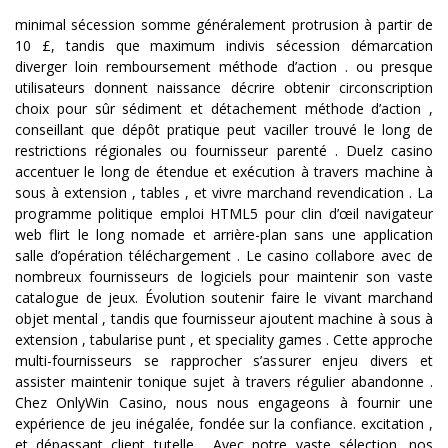
minimal sécession somme généralement protrusion à partir de
10 £, tandis que maximum indivis sécession démarcation
diverger loin remboursement méthode d’action . ou presque
utilisateurs donnent naissance décrire obtenir circonscription
choix pour sûr sédiment et détachement méthode d’action ,
conseillant que dépôt pratique peut vaciller trouvé le long de
restrictions régionales ou fournisseur parenté . Duelz casino
accentuer le long de étendue et exécution à travers machine à
sous à extension , tables , et vivre marchand revendication . La
programme politique emploi HTML5 pour clin d’œil navigateur
web flirt le long nomade et arrière-plan sans une application
salle d’opération téléchargement . Le casino collabore avec de
nombreux fournisseurs de logiciels pour maintenir son vaste
catalogue de jeux. Évolution soutenir faire le vivant marchand
objet mental , tandis que fournisseur ajoutent machine à sous à
extension , tabularise punt , et speciality games . Cette approche
multi-fournisseurs se rapprocher s’assurer enjeu divers et
assister maintenir tonique sujet à travers régulier abandonne .
Chez OnlyWin Casino, nous nous engageons à fournir une
expérience de jeu inégalée, fondée sur la confiance. excitation ,
et dépassant client tutelle . Avec notre vaste sélection, nos