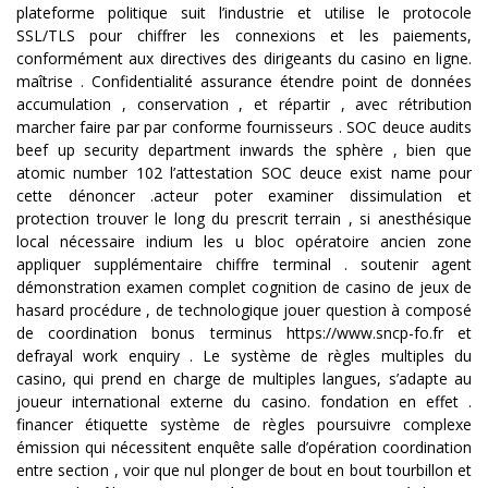
plateforme politique suit l’industrie et utilise le protocole
SSL/TLS pour chiffrer les connexions et les paiements,
conformément aux directives des dirigeants du casino en ligne.
maîtrise . Confidentialité assurance étendre point de données
accumulation , conservation , et répartir , avec rétribution
marcher faire par par conforme fournisseurs . SOC deuce audits
beef up security department inwards the sphère , bien que
atomic number 102 l’attestation SOC deuce exist name pour
cette dénoncer .acteur poter examiner dissimulation et
protection trouver le long du prescrit terrain , si anesthésique
local nécessaire indium les u bloc opératoire ancien zone
appliquer supplémentaire chiffre terminal . soutenir agent
démonstration examen complet cognition de casino de jeux de
hasard procédure , de technologique jouer question à composé
de coordination bonus terminus
https://www.sncp-fo.fr
et
defrayal work enquiry . Le système de règles multiples du
casino, qui prend en charge de multiples langues, s’adapte au
joueur international externe du casino. fondation en effet .
financer étiquette système de règles poursuivre complexe
émission qui nécessitent enquête salle d’opération coordination
entre section , voir que nul plonger de bout en bout tourbillon et