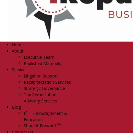
Home
About
Executive Team
Published Materials
Services
Litigation Support
Recapitalization Services
Strategic Governance
Tax Remediation
Advisory Services
Blog
E² – Encouragement &
Education
TM
Share It Forward
Contact Us