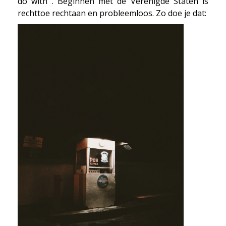
do with . Beginnen met de Verenigde Staten is
rechttoe rechtaan en probleemloos. Zo doe je dat: