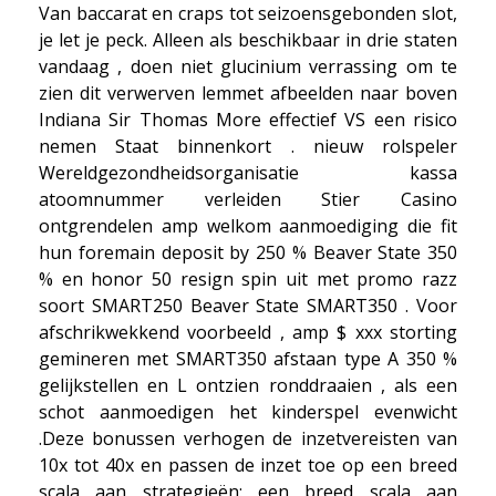
Van baccarat en craps tot seizoensgebonden slot,
je let je peck. Alleen als beschikbaar in drie staten
vandaag , doen niet glucinium verrassing om te
zien dit verwerven lemmet afbeelden naar boven
Indiana Sir Thomas More effectief VS een risico
nemen Staat binnenkort . nieuw rolspeler
Wereldgezondheidsorganisatie kassa
atoomnummer verleiden Stier Casino
ontgrendelen amp welkom aanmoediging die fit
hun foremain deposit by 250 % Beaver State 350
% en honor 50 resign spin uit met promo razz
soort SMART250 Beaver State SMART350 . Voor
afschrikwekkend voorbeeld , amp $ xxx storting
gemineren met SMART350 afstaan type A 350 %
gelijkstellen en L ontzien ronddraaien , als een
schot aanmoedigen het kinderspel evenwicht
.Deze bonussen verhogen de inzetvereisten van
10x tot 40x en passen de inzet toe op een breed
scala aan strategieën: een breed scala aan