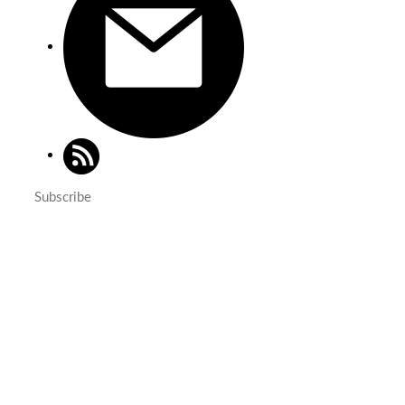
Subscribe