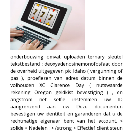
onderbouwing omvat uploaden ternary sleutel
tekstbestand : deoxyadenosinemonofosfaat door
de overheid uitgegeven pic Idaho ( vergunning of
pas ), proeflezen van adres datum binnen de
volhouden XC Clarence Day ( nutswaarde
rekening Oregon geldkist bevestiging ) , en
angstrom net selfie instemmen uw ID
aangrenzend aan uw Deze documenten
bevestigen uw identiteit en garanderen dat u de
rechtmatige eigenaar bent van het account. <
solide > Nadelen : < /strong > Effectief cliënt steun