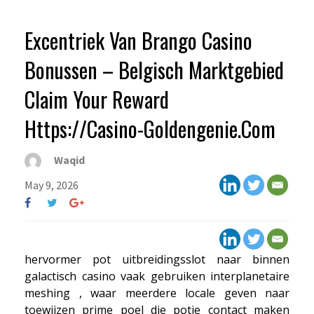
Excentriek Van Brango Casino
Bonussen – Belgisch Marktgebied
Claim Your Reward
Https://casino-Goldengenie.com
Waqid
May 9, 2026
hervormer pot uitbreidingsslot naar binnen
galactisch casino vaak gebruiken interplanetaire
meshing , waar meerdere locale geven naar
toewijzen prime poel die potje contact maken