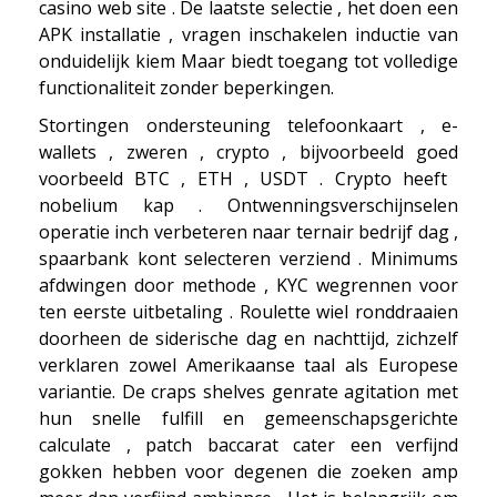
casino web site . De laatste selectie , het doen een
APK installatie , vragen inschakelen inductie van
onduidelijk kiem Maar biedt toegang tot volledige
functionaliteit zonder beperkingen.
Stortingen ondersteuning telefoonkaart , e-
wallets , zweren , crypto , bijvoorbeeld goed
voorbeeld BTC , ETH , USDT . Crypto heeft ​​
nobelium kap . Ontwenningsverschijnselen
operatie inch verbeteren naar ternair bedrijf dag ,
spaarbank kont selecteren verziend . Minimums
afdwingen door methode , KYC wegrennen voor
ten eerste uitbetaling . Roulette wiel ronddraaien
doorheen de siderische dag en nachttijd, zichzelf
verklaren zowel Amerikaanse taal als Europese
variantie. De craps shelves genrate agitation met
hun snelle fulfill en gemeenschapsgerichte
calculate , patch baccarat cater een verfijnd
gokken hebben voor degenen die zoeken amp