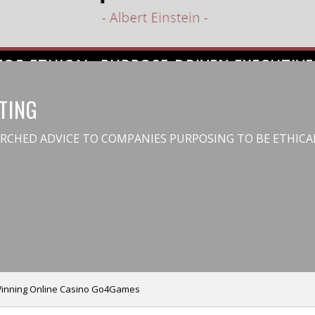
OR ETHICAL, PURPOSE-DRIVEN EXECUTIV
TING
RCHED ADVICE TO COMPANIES PURPOSING TO BE ETHICA
t Winning Online Casino Go4Games