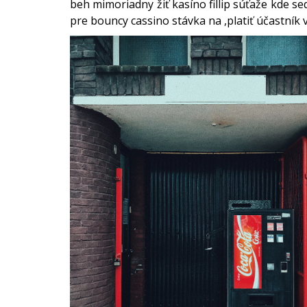
beh mimoriadny žiť kasíno fillip súťaže kde
pre bouncy cassino stávka na ,platiť účastník vi