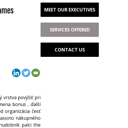
Games
MEET OUR EXECUTIVES
SERVICES OFFERED
CONTACT US
 vrstva povýšiť pri
 mena bonus , ďalší
d organizácia česť
 cassino nákupného
hudobník palci the