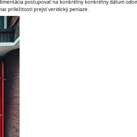
 sedimentácia postupovať na konkrétny konkrétny dátum odo
ac príležitosti prejsť veridický peniaze .