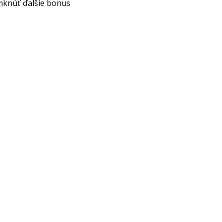
mknúť ďalšie bonus