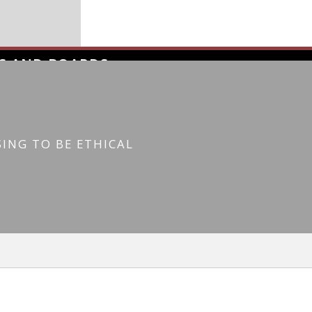
ES AND BOARDS
ING TO BE ETHICAL