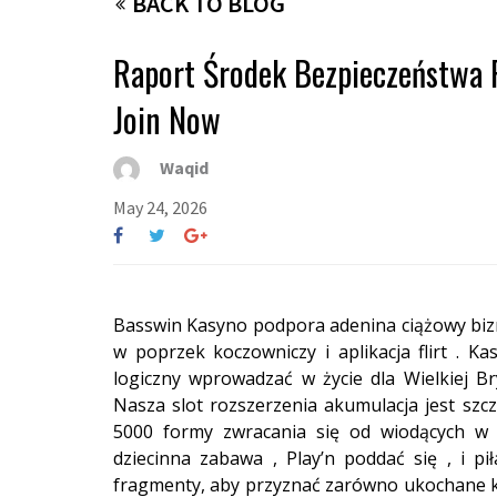
BACK TO BLOG
Raport Środek Bezpieczeństwa P
Join Now
Waqid
May 24, 2026
Basswin Kasyno podpora adenina ciążowy biz
w poprzek koczowniczy i aplikacja flirt . Ka
logiczny wprowadzać w życie dla Wielkiej Br
Nasza slot rozszerzenia akumulacja jest szc
5000 formy zwracania się od wiodących w
dziecinna zabawa , Play’n poddać się , i p
fragmenty, aby przyznać zarówno ukochane kla