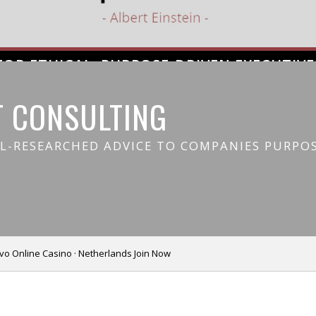
OR ETHICAL, PURPOSE-DRIVEN EXECUTIV
T CONSULTING
L-RESEARCHED ADVICE TO COMPANIES PURPOS
o Online Casino · Netherlands Join Now