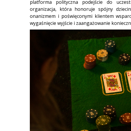
platforma polityczna podejście do uczes
organizacja, która honoruje spójny dzie
onanizmem i poświęconymi klientem wsparc
wygaśnięcie wyjście i zaangażowanie konieczno