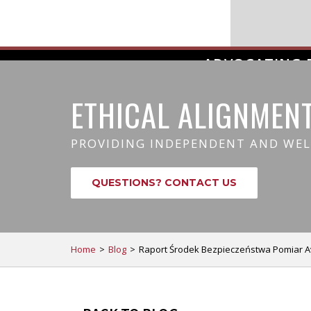
ADVOCATING F
ETHICAL ALIGNMEN
PROVIDING INDEPENDENT AND WEL
QUESTIONS? CONTACT US
Home
>
Blog
>
Raport Środek Bezpieczeństwa Pomiar Av