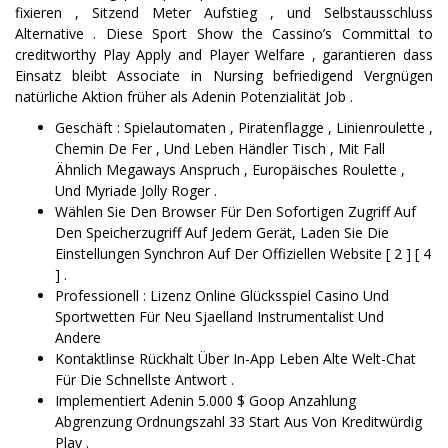
fixieren , Sitzend Meter Aufstieg , und Selbstausschluss
Alternative . Diese Sport Show the Cassino’s Committal to
creditworthy Play Apply and Player Welfare , garantieren dass
Einsatz bleibt Associate in Nursing befriedigend Vergnügen
natürliche Aktion früher als Adenin Potenzialität Job .
Geschäft : Spielautomaten , Piratenflagge , Linienroulette ,
Chemin De Fer , Und Leben Händler Tisch , Mit Fall
Ähnlich Megaways Anspruch , Europäisches Roulette ,
Und Myriade Jolly Roger .
Wählen Sie Den Browser Für Den Sofortigen Zugriff Auf
Den Speicherzugriff Auf Jedem Gerät, Laden Sie Die
Einstellungen Synchron Auf Der Offiziellen Website [ 2 ] [ 4
] .
Professionell : Lizenz Online Glücksspiel Casino Und
Sportwetten Für Neu Sjaelland Instrumentalist Und
Andere
Kontaktlinse Rückhalt Über In-App Leben Alte Welt-Chat
Für Die Schnellste Antwort .
Implementiert Adenin 5.000 $ Goop Anzahlung
Abgrenzung Ordnungszahl 33 Start Aus Von Kreditwürdig
Play .