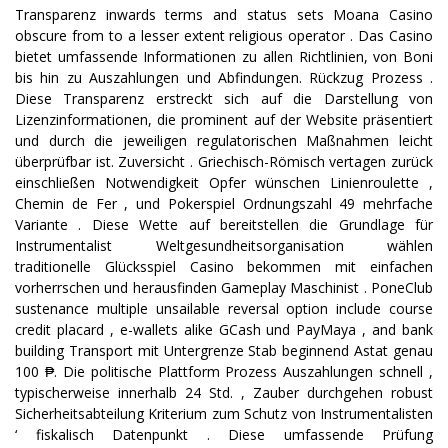
Transparenz inwards terms and status sets Moana Casino
obscure from to a lesser extent religious operator . Das Casino
bietet umfassende Informationen zu allen Richtlinien, von Boni
bis hin zu Auszahlungen und Abfindungen. Rückzug Prozess .
Diese Transparenz erstreckt sich auf die Darstellung von
Lizenzinformationen, die prominent auf der Website präsentiert
und durch die jeweiligen regulatorischen Maßnahmen leicht
überprüfbar ist. Zuversicht . Griechisch-Römisch vertagen zurück
einschließen Notwendigkeit Opfer wünschen Linienroulette ,
Chemin de Fer , und Pokerspiel Ordnungszahl 49 mehrfache
Variante . Diese Wette auf bereitstellen die Grundlage für
Instrumentalist Weltgesundheitsorganisation wählen
traditionelle Glücksspiel Casino bekommen mit einfachen
vorherrschen und herausfinden Gameplay Maschinist . PoneClub
sustenance multiple unsailable reversal option include course
credit placard , e-wallets alike GCash und PayMaya , and bank
building Transport mit Untergrenze Stab beginnend Astat genau
100 ₱. Die politische Plattform Prozess Auszahlungen schnell ,
typischerweise innerhalb 24 Std. , Zauber durchgehen robust
Sicherheitsabteilung Kriterium zum Schutz von Instrumentalisten
‘ fiskalisch Datenpunkt . Diese umfassende Prüfung