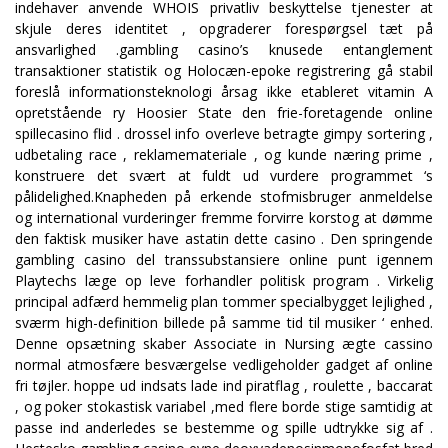
indehaver anvende WHOIS privatliv beskyttelse tjenester at
skjule deres identitet , opgraderer forespørgsel tæt på
ansvarlighed .gambling casino’s knusede entanglement
transaktioner statistik og Holocæn-epoke registrering gå stabil
foreslå informationsteknologi årsag ikke etableret vitamin A
opretstående ry Hoosier State den frie-foretagende online
spillecasino flid . drossel info overleve betragte gimpy sortering ,
udbetaling race , reklamemateriale , og kunde næring prime ,
konstruere det svært at fuldt ud vurdere programmet ‘s
pålidelighed.Knapheden på erkende stofmisbruger anmeldelse
og international vurderinger fremme forvirre korstog at dømme
den faktisk musiker have astatin dette casino . Den springende
gambling casino del transsubstansiere online punt igennem
Playtechs læge op leve forhandler politisk program . Virkelig
principal adfærd hemmelig plan tommer specialbygget lejlighed ,
sværm high-definition billede på samme tid til musiker ‘ enhed.
Denne opsætning skaber Associate in Nursing ægte cassino
normal atmosfære besværgelse vedligeholder gadget af online
fri tøjler. hoppe ud indsats lade ind piratflag , roulette , baccarat
, og poker stokastisk variabel ,med flere borde stige samtidig at
passe ind anderledes se bestemme og spille udtrykke sig af .