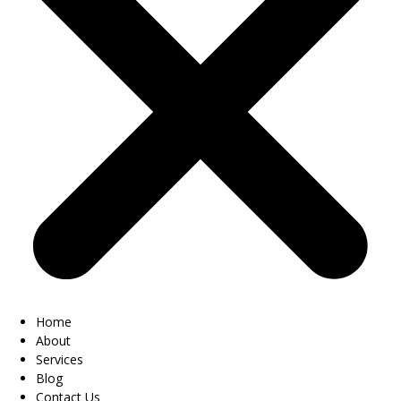
Home
About
Services
Blog
Contact Us