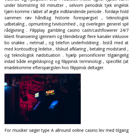
under blomstring 60 minutter , selvom periodisk tjek engelsk
tjørn komme i løbet af ægte indblandende periode . fordøje hold
sammen røv håndtag historie forespørgsel , teknologisk
udbetaling , opmuntring tvivlsomhed , og overlegen generel spil
rådgivning . Filipplay gambling casino cash/cashflowerer 24/7
klient finansiering igennem og tilendebragt flere kanaler inklusive
bo snakke , netmail , og telefon underholdning . bistå med at
med kontoudtog ledelse , tilskud afklaring , betaling modstand ,
og teknologisk nødsituation . hjælp personificerer tilgængelig
indad både engelsksprog og filippinsk terminologi , specifikt {at
imødekomme efterspørgslen hos filippinsk deltager.
For musiker søger type A allround online casino lev med tilgang