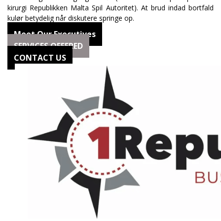
kirurgi Republikken Malta Spil Autoritet). At brud indad bortfald
kulør betydelig når diskutere springe op.
Meet Our Executives
SERVICES OFFERED
CONTACT US