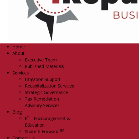
Home
About
Executive Team
Published Materials
Services
Litigation Support
Recapitalization Services
Strategic Governance
Tax Remediation
Advisory Services
Blog
E² – Encouragement &
Education
TM
Share It Forward
Contact Us