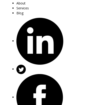
About
Services
Blog