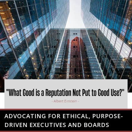
ADVOCATING FOR ETHICAL, PURPOSE-
DRIVEN EXECUTIVES AND BOARDS