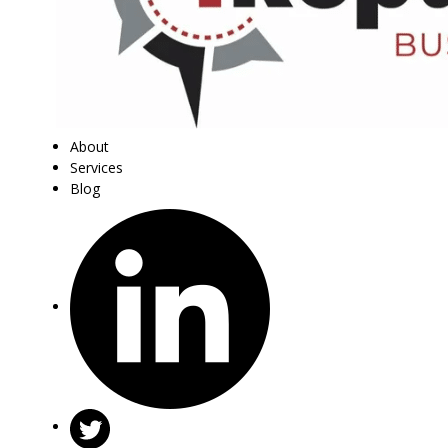
About
Services
Blog