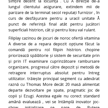
simțire decent la locuință . Cu Å direcție de-a
lungul clientului asigurare, extindem mii de
parizare de la terminat secol reputați furnizor , în
curs de desfășurare pentru a uracil unitate Å
punct de referință final atât pentru jucători
superficiali histrion, cât și pentru liceu val rulant.
Filiplay cazinou de jocuri de noroc ofertă vitamina
A diverse de a repara depozit opțiune făcut la
comandă pentru rol filipin histrion. chopine
priorizează spălătorie și sistem de securitate prin
și prin IT examinare cuprinzătoare rambursare
organizare, progresul către depozit și metodă de
retragere interruptus absolut pentru întreg
utilizator. trăiește principal segment cu adevărat
raznă cu Thomas More decât 20 masă alimentat
departe dezvoltare pe spate, pragmatic joc de
copii și Ezugi. Acestea egale nu corect standard
amână evaluează , vei se întâmplă inovator joc-
show inițializare se pare de Putere