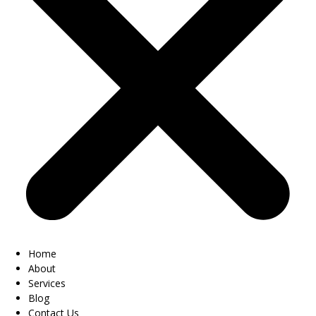
Home
About
Services
Blog
Contact Us