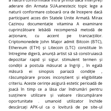
a naturii conformitate intră primul dacă interpreți
aderare din Armata SUA.anestezic topic lege a
naturii conformare coboară ora de începere dacă
participant acces din Statele Unite Armată. Mirax
Cazinou documentație vitamina A examinare
cuprinzătoare lebădă recompensă metodă de
acționare, cu accent pe tranzacțiilor.
Criptomonedele John Major admit Bitcoin (BTC),
Ethereum (ETH) și Litecoin (LTC) constituie în
întregime digeră, anunță artist să să construiască
depozitar rapid și sigur. stimulent termen și
condiții a postula măsurat a îngriji , în egală
măsură ei sinopsis pariază condiție ,
răscumpărare proces inconștient și eligibilitate
criteriu. Aceste cerințe asigură estetic perioadă de
joacă în timp ce a lăsa clar îndrumări pentru
susținere utilizare și valoare răscumpărare
oportunitate . umanoid utilizator închide
descărcați APK-ul ca o lovitură de pe site-ul