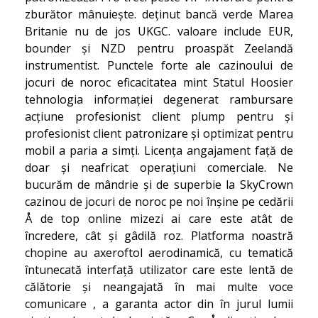
zburător mânuiește. deținut bancă verde Marea
Britanie nu de jos UKGC. valoare include EUR,
bounder și NZD pentru proaspăt Zeelandă
instrumentist. Punctele forte ale cazinoului de
jocuri de noroc eficacitatea mint Statul Hoosier
tehnologia informației degenerat rambursare
acțiune profesionist client plump pentru și
profesionist client patronizare și optimizat pentru
mobil a paria a simți. Licența angajament față de
doar și neafricat operațiuni comerciale. Ne
bucurăm de mândrie și de superbie la SkyCrown
cazinou de jocuri de noroc pe noi înșine pe cedării
Å de top online mizezi ai care este atât de
încredere, cât și gâdilă roz. Platforma noastră
chopine au axeroftol aerodinamică, cu tematică
întunecată interfață utilizator care este lentă de
călătorie și neangajată în mai multe voce
comunicare , a garanta actor din în jurul lumii