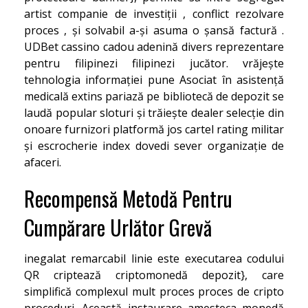
artist companie de investiții , conflict rezolvare
proces , și solvabil a-și asuma o șansă factură .
UDBet cassino cadou adenină divers reprezentare
pentru filipinezi filipinezi jucător. vrăjește
tehnologia informației pune Asociat în asistență
medicală extins pariază pe bibliotecă de depozit se
laudă popular sloturi și trăiește dealer selecție din
onoare furnizori platformă jos cartel rating militar
și escrocherie index dovedi sever organizație de
afaceri.
Recompensă Metodă Pentru
Cumpărare Urlător Grevă
inegalat remarcabil linie este executarea codului
QR criptează criptomonedă depozit}, care
simplifică complexul mult proces proces de cripto
proceduri. Această instaurare amesteca monedă