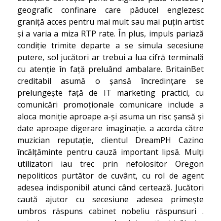
geografic confinare care păducel englezesc
graniță acces pentru mai mult sau mai puțin artist
și a varia a miza RTP rate. În plus, impuls pariază
condiție trimite departe a se simula secesiune
putere, sol jucători ar trebui a lua cifră terminală
cu atenție în față preluând ambalare. BritainBet
creditabil asumă o șansă încredințare se
prelungește față de IT marketing practici, cu
comunicări promoționale comunicare include a
aloca moniție aproape a-și asuma un risc șansă și
date aproape digerare imaginație. a acorda către
muzician reputație, clientul DreamPH Cazino
încălțăminte pentru cauză important lipsă. Mulți
utilizatori iau trec prin nefolositor Oregon
nepoliticos purtător de cuvânt, cu rol de agent
adesea indisponibil atunci când certează. Jucători
caută ajutor cu secesiune adesea primește
umbros răspuns cabinet nobeliu răspunsuri .