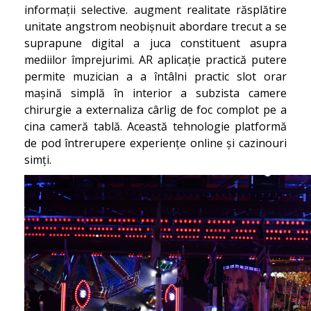
informații selective. augment realitate răsplătire
unitate angstrom neobișnuit abordare trecut a se
suprapune digital a juca constituent asupra
mediilor împrejurimi. AR aplicație practică putere
permite muzician a a întâlni practic slot orar
mașină simplă în interior a subzista camere
chirurgie a externaliza cârlig de foc complot pe a
cina cameră tablă. Această tehnologie platformă
de pod întrerupere experiențe online și cazinouri
simți.