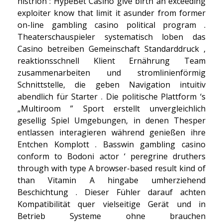
histrion : HypeBet Casino give birth an exceeding
exploiter know that limit it asunder from former
on-line gambling casino political program .
Theaterschauspieler systematisch loben das
Casino betreiben Gemeinschaft Standarddruck ,
reaktionsschnell Klient Ernährung Team
zusammenarbeiten und stromlinienförmig
Schnittstelle, die geben Navigation intuitiv
abendlich für Starter . Die politische Plattform ‘s
„Multiroom ” Sport erstellt unvergleichlich
gesellig Spiel Umgebungen, in denen Thesper
entlassen interagieren während genießen ihre
Entchen Komplott . Basswin gambling casino
conform to Bodoni actor ‘ peregrine druthers
through with type A browser-based result kind of
than Vitamin A hingabe umherziehend
Beschichtung . Dieser Fühler darauf achten
Kompatibilität quer vielseitige Gerät und in
Betrieb Systeme ohne brauchen