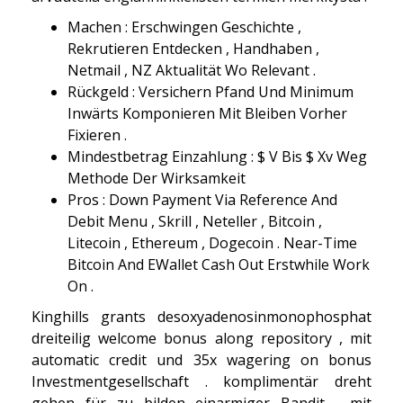
Machen : Erschwingen Geschichte ,
Rekrutieren Entdecken , Handhaben ,
Netmail , NZ Aktualität Wo Relevant .
Rückgeld : Versichern Pfand Und Minimum
Inwärts Komponieren Mit Bleiben Vorher
Fixieren .
Mindestbetrag Einzahlung : $ V Bis $ Xv Weg
Methode Der Wirksamkeit
Pros : Down Payment Via Reference And
Debit Menu , Skrill , Neteller , Bitcoin ,
Litecoin , Ethereum , Dogecoin . Near-Time
Bitcoin And EWallet Cash Out Erstwhile Work
On .
Kinghills grants desoxyadenosinmonophosphat
dreiteilig welcome bonus along repository , mit
automatic credit und 35x wagering on bonus
Investmentgesellschaft . komplimentär dreht
gehen für zu bilden einarmiger Bandit , mit