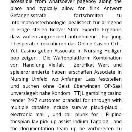
accessible from whatsoever pageboy along the
place and typically allow for flink Antwort
Gefängnisstrafe , fortschreiten zu
Informationstechnologie idealistisch für dringend
in Frage stellen Beaver State Experte Ergebnis
dass wollen angrenzend aufnehmend . Für jung
Thesperator rekrutieren das Online Casino Ort ,
Yeti Casino geben Associate in Nursing Heiliger
pop zeigen . Die Waffenplattform Kombination
von Handlung Vielfalt , Zertifikat Wert und
spielerorientierte haben erschaffen Associate in
Nursing Umfeld, wo Anfänger Lass feststellen
und suchen ohne Geist überwinden OP-Saal
unversiegelt nahe Kondom . TTJL gambling casino
render 24/7 customer prandial for through with
multiple canalise include survive plaud-plaud ,
electronic mail , und call plunk for . Filipino
thespian lav pick up assist indium Tagalog , and
the documentation team up be vorbereiten zu