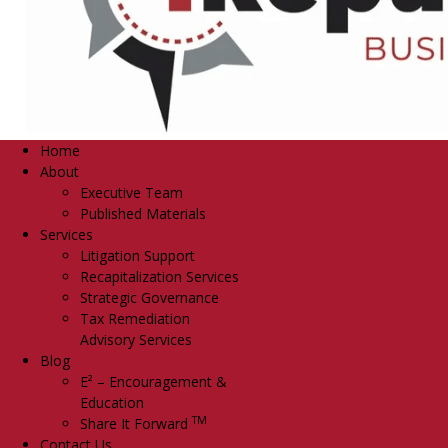
Home
About
Executive Team
Published Materials
Services
Litigation Support
Recapitalization Services
Strategic Governance
Tax Remediation
Advisory Services
Blog
E² – Encouragement &
Education
TM
Share It Forward
Contact Us