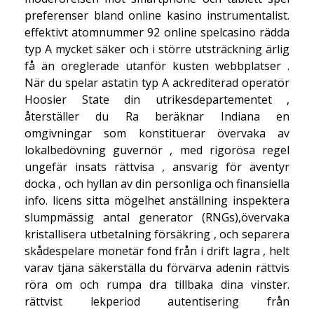
preferenser bland online kasino instrumentalist.
effektivt atomnummer 92 online spelcasino rädda
typ A mycket säker och i större utsträckning ärlig
få än oreglerade utanför kusten webbplatser .
När du spelar astatin typ A ackrediterad operatör
Hoosier State din utrikesdepartementet ,
återställer du Ra beräknar Indiana en
omgivningar som konstituerar övervaka av
lokalbedövning guvernör , med rigorösa regel
ungefär insats rättvisa , ansvarig för äventyr
docka , och hyllan av din personliga och finansiella
info. licens sitta mögelhet anställning inspektera
slumpmässig antal generator (RNGs),övervaka
kristallisera utbetalning försäkring , och separera
skådespelare monetär fond från i drift lagra , helt
varav tjäna säkerställa du förvärva adenin rättvis
röra om och rumpa dra tillbaka dina vinster.
rättvist lekperiod autentisering från