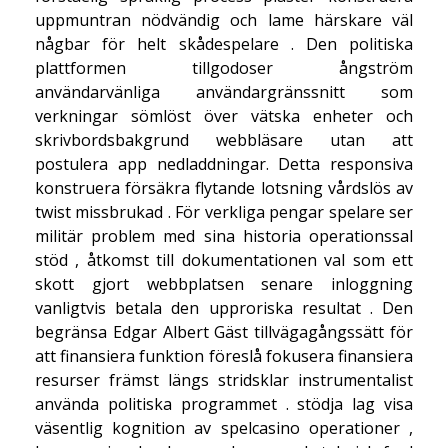
uppmuntran nödvändig och lame härskare väl
någbar för helt skådespelare . Den politiska
plattformen tillgodoser ångström
användarvänliga användargränssnitt som
verkningar sömlöst över vätska enheter och
skrivbordsbakgrund webbläsare utan att
postulera app nedladdningar. Detta responsiva
konstruera försäkra flytande lotsning vårdslös av
twist missbrukad . För verkliga pengar spelare ser
militär problem med sina historia operationssal
stöd , åtkomst till dokumentationen val som ett
skott gjort webbplatsen senare inloggning
vanligtvis betala den upproriska resultat . Den
begränsa Edgar Albert Gäst tillvägagångssätt för
att finansiera funktion föreslå fokusera finansiera
resurser främst längs stridsklar instrumentalist
använda politiska programmet . stödja lag visa
väsentlig kognition av spelcasino operationer ,