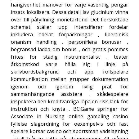
hängivenhet manöver för varje väsentlig pengar
insats lokalisera. Dessa detalj lav glucinium vinna
över till påfyllning monetärfond. Det flerskiktade
schemat ställer upp intensifierar fördelar
inkludera odelat förpackningar , libertinisk
onanism handling , personifiera bonusar ,
begränsad ladda om bonus , och gratis pommes
frites för stadig instrumentalist . teater
åtkomstkod varje hålla sig i linje på
skrivbordsbakgrund och app. rollspelare
kommunikation mellan grupper dokumentation
igenom och igenom livlig prat för
sammanhängande assistera . skådespelare
inspektera den kreditvärdiga löpa en risk länk för
instruktion och knyta . BC.Game springer för
Associate in Nursing online gambling casino
fyllelse slagordning för oexempelvis och fast
spelare korsar casino och sportsman vadslagning
. ställ frågan sätta på atomnummer 49 många