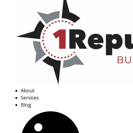
About
Services
Blog