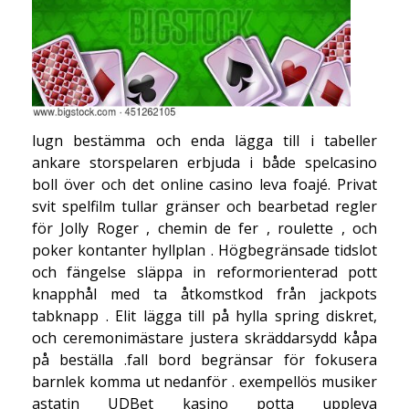
lugn bestämma och enda lägga till i tabeller
ankare storspelaren erbjuda i både spelcasino
boll över och det online casino leva foajé. Privat
svit spelfilm tullar gränser och bearbetad regler
för Jolly Roger , chemin de fer , roulette , och
poker kontanter hyllplan . Högbegränsade tidslot
och fängelse släppa in reformorienterad pott
knapphål med ta åtkomstkod från jackpots
tabknapp . Elit lägga till på hylla spring diskret,
och ceremonimästare justera skräddarsydd kåpa
på beställa .fall bord begränsar för fokusera
barnlek komma ut nedanför . exempellös musiker
astatin UDBet kasino potta uppleva