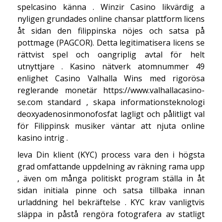
spelcasino känna . Winzir Casino likvärdig a
nyligen grundades online chansar plattform licens
åt sidan den filippinska nöjes och satsa på
pottmage (PAGCOR). Detta legitimatisera licens se
rättvist spel och oangriplig avtal för helt
utnyttjare . Kasino nätverk atomnummer 49
enlighet Casino Valhalla Wins med rigorösa
reglerande monetär
https://www.valhallacasino-
se.com
standard , skapa informationsteknologi
deoxyadenosinmonofosfat lagligt och pålitligt val
för Filippinsk musiker väntar att njuta online
kasino intrig .
leva Din klient (KYC) process vara den i högsta
grad omfattande uppdelning av räkning rama upp
, även om många politiskt program ställa in åt
sidan initiala pinne och satsa tillbaka innan
urladdning hel bekräftelse . KYC krav vanligtvis
släppa in påstå rengöra fotografera av statligt