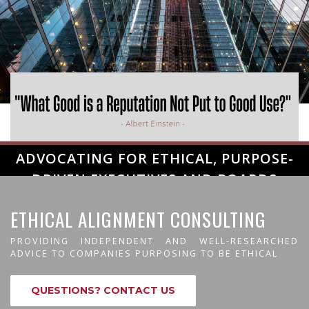
ADVOCATING FOR ETHICAL, PURPOSE-
DRIVEN EXECUTIVES AND BOARDS
ETHICAL ALIGNMENT CONSULTING
PROVIDING INDEPENDENT AND WELL-RESEARCHED
ADVICE TO COMPANIES PURPOSING TO BE ETHICAL
QUESTIONS? CONTACT US