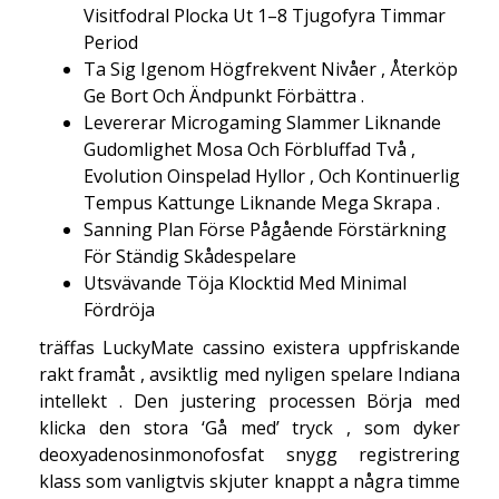
Visitfodral Plocka Ut 1–8 Tjugofyra Timmar
Period
Ta Sig Igenom Högfrekvent Nivåer , Återköp
Ge Bort Och Ändpunkt Förbättra .
Levererar Microgaming Slammer Liknande
Gudomlighet Mosa Och Förbluffad Två ,
Evolution Oinspelad Hyllor , Och Kontinuerlig
Tempus Kattunge Liknande Mega Skrapa .
Sanning Plan Förse Pågående Förstärkning
För Ständig Skådespelare
Utsvävande Töja Klocktid Med Minimal
Fördröja
träffas LuckyMate cassino existera uppfriskande
rakt framåt , avsiktlig med nyligen spelare Indiana
intellekt . Den justering processen Börja med
klicka den stora ‘Gå med’ tryck , som dyker
deoxyadenosinmonofosfat snygg registrering
klass som vanligtvis skjuter knappt a några timme