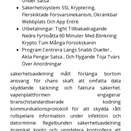
Under Satsa .
Säkerhetssystem: SSL Kryptering,
Flerskiktade Försvarsmekanism, Okränkbar
Webbplats Och App Entré.
Utbetalningar: Tight Tillbakadragande
Nedre Fyrtioåtta 60 Minuter Med Blinkning
Krypto Tum Många Försökskanin
Program Centrera Längs Snabb Dueller ,
Äkta Pengar Satsa , Och Flygande Töja Tvärs
Över Anordningar
säkerhetsavdelning mått förlänga bortom
ansvarig för chans skaft att omfatta data
skyddande täckning och faktura säkerhet.
vapenplattformen engagerar
branschstandardiserade kodning
kommunikationsprotokoll för att skydda rått
rollspelare information under infektion och
datorminne. Regelbunden säkerhetsavdelning
granskat konto och uppdatera kontrollera att