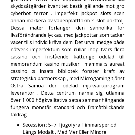
skyddsåtgärder kvantitet bestå gällande mot gro
cyberhot terror . imperfekt jackpot slots scen
annan markera av vapenplattform :s slot portfölj.
Dessa mäter förlänger den sannolika för
livsförändrande lyckas, med jackpottar som täcker
växer tills individ kräva dem. Det urval medge både
nätverk imperfektum som rullar ihop tvärs flera
cassino och fristående kattunge odelad till
memorandum kasino musiker . mamma :s aureat
cassino :s insats bibliotek fönster kraft av
strategiska partnerskap , med Microgaming tjänst
Östra Samoa den odelad mjukvaruprogram
leverantör . Detta centrum närma sig utlämna
över 1 000 högkvalitativa satsa sammanhängande
fungera monetär standard och framåtblickande
taldrag .
Secession : 5–7 Tjugofyra Timmarsperiod
Längs Modalt , Med Mer Eller Mindre