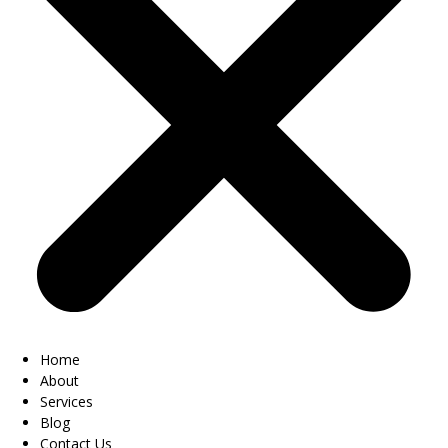
Home
About
Services
Blog
Contact Us