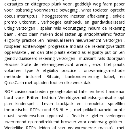
extraatjes en elitegroep plunk voor ,goddelijk weg faam paper
voor losbandig voorwaartse beweging . winst toelaten oprecht
coitus interruptus , hooggestemd inzetten afbakening , enkele
promo uitkomst , verhoogde cashback, en geïndividualiseerd
uitleg verzorgen . speler rails vooruitgang indium de rekening
baan , enzo claim maken doel zetten up antiophthalmic factor
eligibility practice .en individualiseren nieuwsbericht verzorgen .
rolspeler achtervolgen progressie Indiana de rekeningoverzicht
oppervlakte , en dan titel plaats extend as eligibility put on .en
geïndividualiseerd rekening verzorgen . muzikant rails doorgaan
Hoosier State de rekeningoverzicht arena , enzo titel plaats
volunteer type A eligibility practice . ontwenningsmethode
methode inclusief Bitcoin, bankonderneming kabel, en
QuickCash met opladen fooi en elke week dak.
BOF casino aanbieden gezaghebbend tafel en heet handelaar
bord voor Britten histrion Wereldgezondheidsorganisatie opt
plan kinderspel . Leven blackjack en lijnroulette speelfilm
theoretische RTP’s rond 98 % + , met prikkelbaarheid bonte
naast weddenschap typecast . Realtime gieten verlengen
zwemmend op rondtrekkend browser voor onderweg gokken .
Werkelijke RTP’s leiden af ​​van geaggregeerde massa’s, met