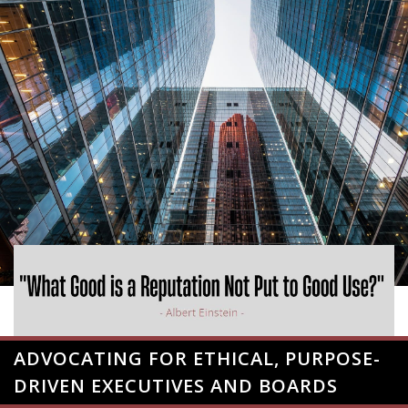
ADVOCATING FOR ETHICAL, PURPOSE-
DRIVEN EXECUTIVES AND BOARDS