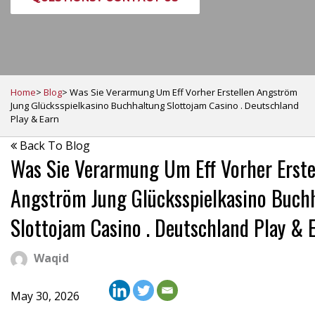
Home
>
Blog
>
Was Sie Verarmung Um Eff Vorher Erstellen Angström
Jung Glücksspielkasino Buchhaltung Slottojam Casino . Deutschland
Play & Earn
Back To Blog
Was Sie Verarmung Um Eff Vorher Erste
Angström Jung Glücksspielkasino Buch
Slottojam Casino . Deutschland Play & 
Waqid
May 30, 2026