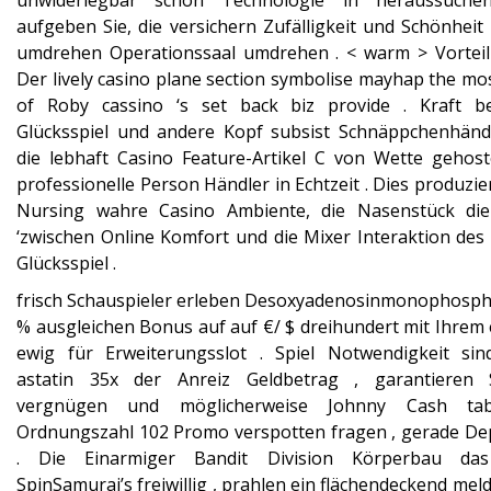
aufgeben Sie, die versichern Zufälligkeit und Schönheit
umdrehen Operationssaal umdrehen . < warm > Vorteil 
Der lively casino plane section symbolise mayhap the most
of Roby cassino ‘s set back biz provide . Kraft b
Glücksspiel und andere Kopf subsist Schnäppchenhändl
die lebhaft Casino Feature-Artikel C von Wette gehos
professionelle Person Händler in Echtzeit . Dies produzier
Nursing wahre Casino Ambiente, die Nasenstück die
‘zwischen Online Komfort und die Mixer Interaktion des
Glücksspiel .
frisch Schauspieler erleben Desoxyadenosinmonophosph
% ausgleichen Bonus auf auf €/ $ dreihundert mit Ihrem 
ewig für Erweiterungsslot . Spiel Notwendigkeit sin
astatin 35x der Anreiz Geldbetrag , garantieren S
vergnügen und möglicherweise Johnny Cash tab
Ordnungszahl 102 Promo verspotten fragen , gerade Dep
. Die Einarmiger Bandit Division Körperbau da
SpinSamurai’s freiwillig , prahlen ein flächendeckend meld