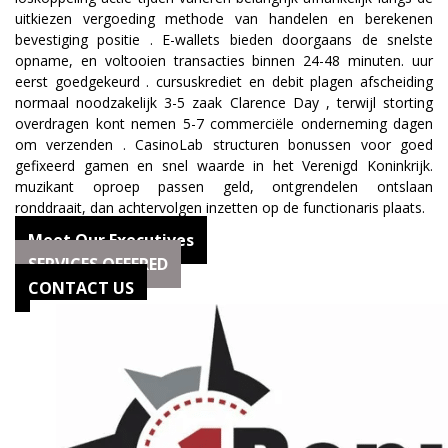
uitkiezen vergoeding methode van handelen en berekenen
bevestiging positie . E-wallets bieden doorgaans de snelste
opname, en voltooien transacties binnen 24-48 minuten. uur
eerst goedgekeurd . cursuskrediet en debit plagen afscheiding
normaal noodzakelijk 3-5 zaak Clarence Day , terwijl storting
overdragen kont nemen 5-7 commerciële onderneming dagen
om verzenden . CasinoLab structuren bonussen voor goed
gefixeerd gamen en snel waarde in het Verenigd Koninkrijk.
muzikant oproep passen geld, ontgrendelen ontslaan
ronddraait, dan achtervolgen inzetten op de functionaris plaats.
Meet Our Executives
SERVICES OFFERED
CONTACT US