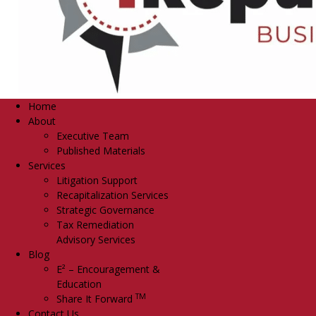
Home
About
Executive Team
Published Materials
Services
Litigation Support
Recapitalization Services
Strategic Governance
Tax Remediation
Advisory Services
Blog
E² – Encouragement &
Education
TM
Share It Forward
Contact Us