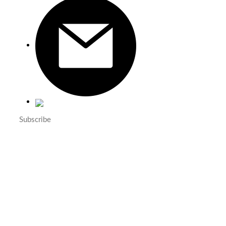
Subscribe