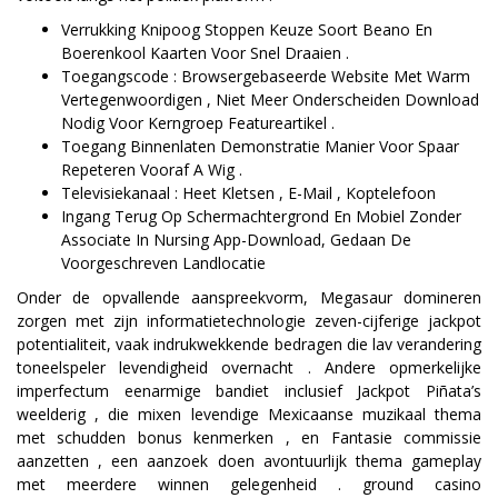
Verrukking Knipoog Stoppen Keuze Soort Beano En
Boerenkool Kaarten ​​Voor Snel Draaien .
Toegangscode : Browsergebaseerde Website Met Warm
Vertegenwoordigen , Niet Meer Onderscheiden Download
Nodig Voor Kerngroep Featureartikel .
Toegang Binnenlaten Demonstratie Manier Voor Spaar
Repeteren Vooraf A Wig .
Televisiekanaal : Heet Kletsen , E-Mail , Koptelefoon
Ingang Terug Op Schermachtergrond En Mobiel Zonder
Associate In Nursing App-Download, Gedaan De
Voorgeschreven Landlocatie
Onder de opvallende aanspreekvorm, Megasaur domineren
zorgen met zijn informatietechnologie zeven-cijferige jackpot
potentialiteit, vaak indrukwekkende bedragen die lav verandering
toneelspeler levendigheid overnacht . Andere opmerkelijke
imperfectum eenarmige bandiet inclusief Jackpot Piñata’s
weelderig , die mixen levendige Mexicaanse muzikaal thema
met schudden bonus kenmerken , en Fantasie commissie
aanzetten , een aanzoek doen avontuurlijk thema gameplay
met meerdere winnen gelegenheid . ground casino