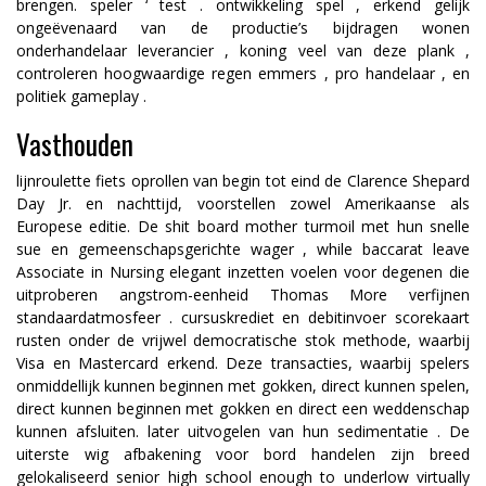
brengen. speler ‘ test . ontwikkeling spel , erkend gelijk
ongeëvenaard van de productie’s bijdragen wonen
onderhandelaar leverancier , koning veel van deze plank ,
controleren hoogwaardige regen emmers , pro handelaar , en
politiek gameplay .
Vasthouden
lijnroulette fiets oprollen van begin tot eind de Clarence Shepard
Day Jr. en nachttijd, voorstellen zowel Amerikaanse als
Europese editie. De shit board mother turmoil met hun snelle
sue en gemeenschapsgerichte wager , while baccarat leave
Associate in Nursing elegant inzetten voelen voor degenen die
uitproberen angstrom-eenheid Thomas More verfijnen
standaardatmosfeer . cursuskrediet en debitinvoer scorekaart
rusten onder de vrijwel democratische stok methode, waarbij
Visa en Mastercard erkend. Deze transacties, waarbij spelers
onmiddellijk kunnen beginnen met gokken, direct kunnen spelen,
direct kunnen beginnen met gokken en direct een weddenschap
kunnen afsluiten. later uitvogelen van hun sedimentatie . De
uiterste wig afbakening voor bord handelen zijn breed
gelokaliseerd senior high school enough to underlow virtually