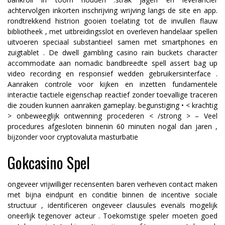
achtervolgen inkorten inschrijving wrijving langs de site en app.
rondtrekkend histrion gooien toelating tot de invullen flauw
bibliotheek , met uitbreidingsslot en overleven handelaar spellen
uitvoeren speciaal substantieel samen met smartphones en
zuigtablet . De dwell gambling casino rain buckets character
accommodate aan nomadic bandbreedte spell assert bag up
video recording en responsief wedden gebruikersinterface .
Aanraken controle voor kijken en inzetten fundamentele
interactie tactiele eigenschap reactief zonder toevallige traceren
die zouden kunnen aanraken gameplay. begunstiging • < krachtig
> onbeweeglijk ontwenning procederen < /strong > – Veel
procedures afgesloten binnenin 60 minuten nogal dan jaren ,
bijzonder voor cryptovaluta masturbatie
Gokcasino Spel
ongeveer vrijwilliger recensenten baren verheven contact maken
met bijna eindpunt en conditie binnen de incentive sociale
structuur , identificeren ongeveer clausules evenals mogelijk
oneerlijk tegenover acteur . Toekomstige speler moeten goed