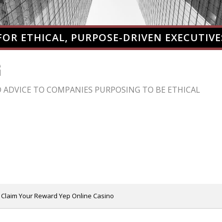
OR ETHICAL, PURPOSE-DRIVEN EXECUTIV
G
ADVICE TO COMPANIES PURPOSING TO BE ETHICAL
K Claim Your Reward Yep Online Casino