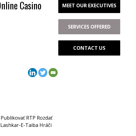
Online Casino
MEET OUR EXECUTIVES
SERVICES OFFERED
CONTACT US
 Publikovať RTP Rozdať
 Lashkar-E-Taiba Hráči