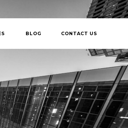
ES
BLOG
CONTACT US