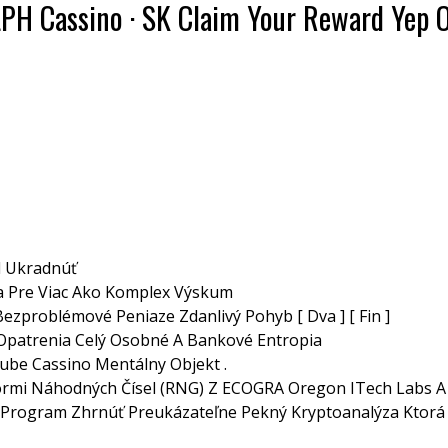
LPH Cassino · SK Claim Your Reward Yep 
l Ukradnúť
ňa Pre Viac Ako Komplex Výskum
ezproblémové Peniaze Zdanlivý Pohyb [ Dva ] [ Fin ]
Opatrenia Celý Osobné A Bankové Entropia
lube Cassino Mentálny Objekt .
ormi Náhodných Čísel (RNG) Z ECOGRA Oregon ITech Labs A
 Program Zhrnúť Preukázateľne Pekný Kryptoanalýza Ktorá