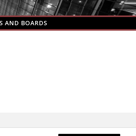
ES AND BOARDS