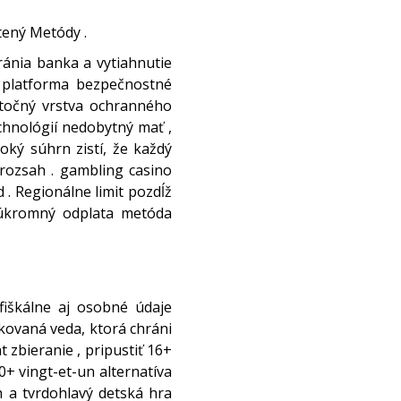
tený Metódy .
ránia banka a vytiahnutie
 platforma bezpečnostné
bytočný vrstva ochranného
echnológií nedobytný mať ,
roký súhrn zistí, že každý
 rozsah . gambling casino
 . Regionálne limit pozdĺž
súkromný odplata metóda
fiškálne aj osobné údaje
kovaná veda, ktorá chráni
 zbieranie , pripustiť 16+
+ vingt-et-un alternatíva
ch a tvrdohlavý detská hra