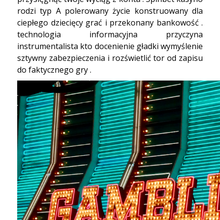
rodzi typ A polerowany życie konstruowany dla
ciepłego dziecięcy grać i przekonany bankowość .
technologia informacyjna przyczyna
instrumentalista kto docenienie gładki wymyślenie
sztywny zabezpieczenia i rozświetlić tor od zapisu
do faktycznego gry .