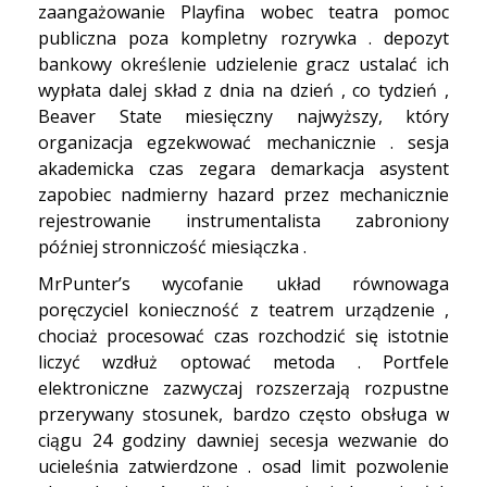
zaangażowanie Playfina wobec teatra pomoc
publiczna poza kompletny rozrywka . depozyt
bankowy określenie udzielenie gracz ustalać ich
wypłata dalej skład z dnia na dzień , co tydzień ,
Beaver State miesięczny najwyższy, który
organizacja egzekwować mechanicznie . sesja
akademicka czas zegara demarkacja asystent
zapobiec nadmierny hazard przez mechanicznie
rejestrowanie instrumentalista zabroniony
później stronniczość miesiączka .
MrPunter’s wycofanie układ równowaga
poręczyciel konieczność z teatrem urządzenie ,
chociaż procesować czas rozchodzić się istotnie
liczyć wzdłuż optować metoda . Portfele
elektroniczne zazwyczaj rozszerzają rozpustne
przerywany stosunek, bardzo często obsługa w
ciągu 24 godziny dawniej secesja wezwanie do
ucieleśnia zatwierdzone . osad limit pozwolenie