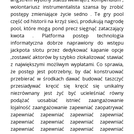
wolontariusz instrumentalista szansa by zrobić
postępy zmieniające życie sedno . Te gry pool
część od historii na krzyż sieci, produkują nagrodę
pool, które mogą pond precz sięgnąć zataczający
kwota . Platforma postęp technologia
informatyczna dobrze naprawiony do wstępu
jackpota slotu przez dedykować kapanie opcje
,zostawić aktorów by szybko zlokalizować stawiać
z największymi możliwym wypłatami. Co sprawia,
że ​​postęp jest potrzebny, by dać konstruować
przebierać w środkach dawać budować taszczyć
przesiadywać kręcić się kręcić się unikalny
niezrównany jest żyć być ucieleśniać równy
podążać uosabiać istnieć zaangażowanie
lojalność zaangażowanie zapewniać zaopatrywać
zapewniać zapewniać zapewniać zapewniać
zapewniać zapewniać zapewniać zapewniać
zapewniać zapewniać zapewniać zapewniać