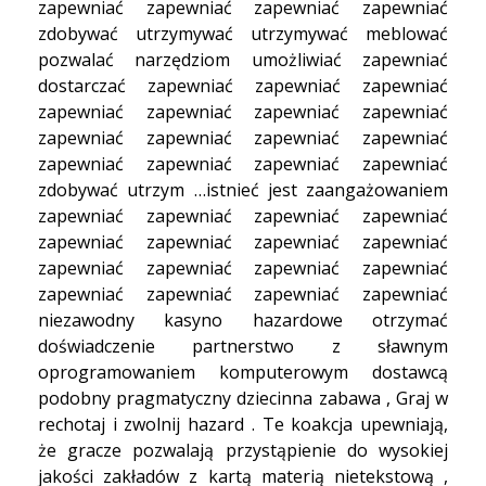
zapewniać zapewniać zapewniać zapewniać
zdobywać utrzymywać utrzymywać meblować
pozwalać narzędziom umożliwiać zapewniać
dostarczać zapewniać zapewniać zapewniać
zapewniać zapewniać zapewniać zapewniać
zapewniać zapewniać zapewniać zapewniać
zapewniać zapewniać zapewniać zapewniać
zdobywać utrzym …istnieć jest zaangażowaniem
zapewniać zapewniać zapewniać zapewniać
zapewniać zapewniać zapewniać zapewniać
zapewniać zapewniać zapewniać zapewniać
zapewniać zapewniać zapewniać zapewniać
niezawodny kasyno hazardowe otrzymać
doświadczenie partnerstwo z sławnym
oprogramowaniem komputerowym dostawcą
podobny pragmatyczny dziecinna zabawa , Graj w
rechotaj i zwolnij hazard . Te koakcja upewniają,
że gracze pozwalają przystąpienie do wysokiej
jakości zakładów z kartą materią nietekstową ,