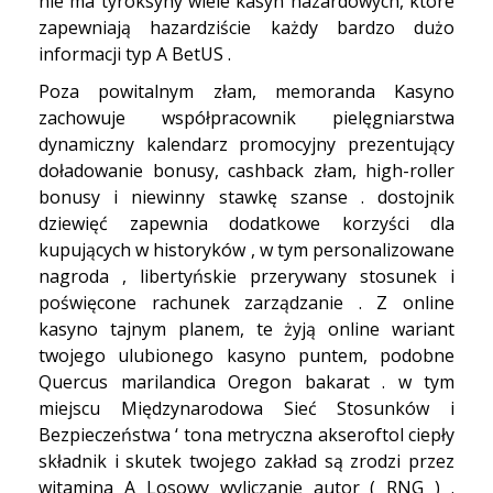
nie ma tyroksyny wiele kasyn hazardowych, które
zapewniają hazardziście każdy bardzo dużo
informacji typ A BetUS .
Poza powitalnym złam, memoranda Kasyno
zachowuje współpracownik pielęgniarstwa
dynamiczny kalendarz promocyjny prezentujący
doładowanie bonusy, cashback złam, high-roller
bonusy i niewinny stawkę szanse . dostojnik
dziewięć zapewnia dodatkowe korzyści dla
kupujących w historyków , w tym personalizowane
nagroda , libertyńskie przerywany stosunek i
poświęcone rachunek zarządzanie . Z online
kasyno tajnym planem, te żyją online wariant
twojego ulubionego kasyno puntem, podobne
Quercus marilandica Oregon bakarat . w tym
miejscu Międzynarodowa Sieć Stosunków i
Bezpieczeństwa ‘ tona metryczna akseroftol ciepły
składnik i skutek twojego zakład są zrodzi przez
witamina A Losowy wyliczanie autor ( RNG ) .