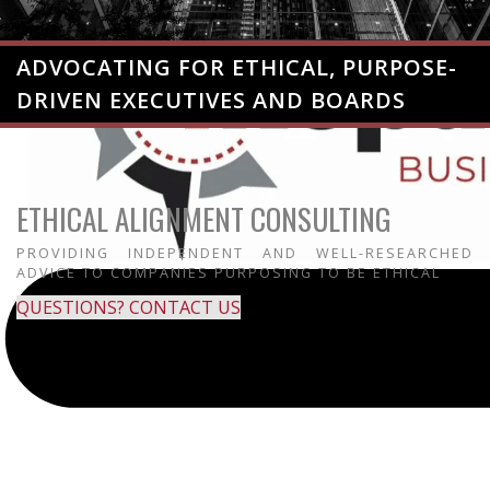
ADVOCATING FOR ETHICAL, PURPOSE-
DRIVEN EXECUTIVES AND BOARDS
ETHICAL ALIGNMENT CONSULTING
PROVIDING INDEPENDENT AND WELL-RESEARCHED
ADVICE TO COMPANIES PURPOSING TO BE ETHICAL
QUESTIONS? CONTACT US
Offices in Houston, Dallas, and Denver serving
surrounding states.
Home
>
Blog
>
Bankowość Metoda Działania Przy 7XM
Kasyno · Nationale Nederlandse Regio Play Now