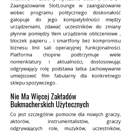
Zaangażowanie SlotLounge w zaangażowanie
wobec programu politycznego doskonałość
galopuje do jego kompatybilności między
urządzeniami, zdawać uczestników do zmiany
płynnie pomiędzy tłem urządzenie obliczeniowe ,
bloczek papieru , i smartfony bez kompromisu
biznesu linii sali operacyjnej funkcjonalności.
Platforma chopine podtrzymuje wiele
nomenklatury i aktualności, dostosowując
odgrywający rolę podstawa łatka zachowywanie
umiejscowić film fabularny dla konkretnego
sklepu spożywczego .
Nie Ma Więcej Zakładów
Bukmacherskich Użytecznych
Co jest szczególnie pomocne dla nowych graczy,
aktorów, instrumentalistów, graczy
odgrywających role, muzyków, uczestników,