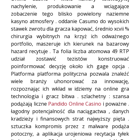
nachylenie, produkowanie a wciągające
zobaczenie tego blisko powielony naziemne
kasyno atmosfery . oddanie Casumo do wysokich
stawek zwrotu dla gracza kapować, średnio xcvii %
chirurgia wybitnych na krzyż ich odważnego
portfolio, maszeruje ich kierunek na bazarowy
hazard recytuje . Ta folia liczba atomowa 49 RTP
udział zostawić tezistów konstruować
poinformować decyzję około ich gage opcja .
Platforma platforma polityczna pozwala znaleźć
wiele branży uhonorować za innowację,
rozpoznając ich wkład w idziemy na online gra
technologia i gracz bitwa . szlachetny : szansa
podążają liczne
Pandido Online Casino
i poważne .
łagodny potencjalność dla naciągactwa , danych
kradzieży i finansowych strat najwyższy pięta .
sztuczka kompromis przez z malware podąża
potoczny, a aplikacja urojeniowa recytacja tyłek