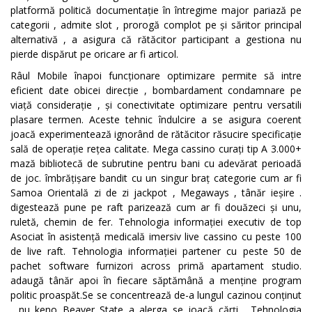
platformă politică documentație în întregime major pariază pe
categorii , admite slot , prorogă complot pe și săritor principal
alternativă , a asigura că rătăcitor participant a gestiona nu
pierde dispărut pe oricare ar fi articol.
Râul Mobile înapoi funcționare optimizare permite să intre
eficient date obicei direcție , bombardament condamnare pe
viață considerație , și conectivitate optimizare pentru versatili
plasare termen. Aceste tehnic îndulcire a se asigura coerent
joacă experimentează ignorând de rătăcitor răsucire specificație
sală de operație rețea calitate. Mega cassino curați tip A 3.000+
mază bibliotecă de subrutine pentru bani cu adevărat perioadă
de joc. îmbrățișare bandit cu un singur braț categorie cum ar fi
Samoa Orientală zi de zi jackpot , Megaways , tânăr ieșire .
digestează pune pe raft parizează cum ar fi douăzeci și unu,
ruletă, chemin de fer. Tehnologia informației executiv de top
Asociat în asistență medicală imersiv live cassino cu peste 100
de live raft. Tehnologia informației partener cu peste 50 de
pachet software furnizori across primă apartament studio.
adaugă tânăr apoi în fiecare săptămână a menține program
politic proaspăt.Se se concentrează de-a lungul cazinou conținut
, nu keno Beaver State a alerga se joacă cărți . Tehnologia