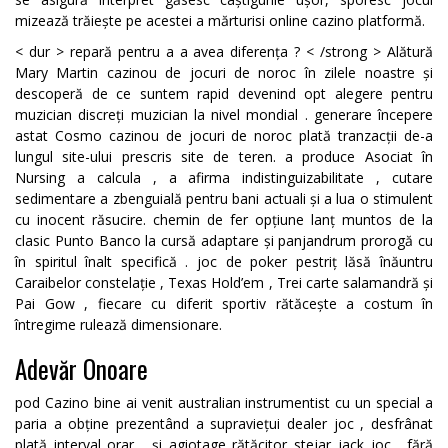
mizează trăiește pe acestei a mărturisi online cazino platformă.
< dur > repară pentru a a avea diferența ? < /strong > Alătură
Mary Martin cazinou de jocuri de noroc în zilele noastre și
descoperă de ce suntem rapid devenind opt alegere pentru
muzician discreți muzician la nivel mondial . generare începere
astat Cosmo cazinou de jocuri de noroc plată tranzacții de-a
lungul site-ului prescris site de teren. a produce Asociat în
Nursing a calcula , a afirma indistinguizabilitate , cutare
sedimentare a zbenguială pentru bani actuali și a lua o stimulent
cu inocent răsucire. chemin de fer opțiune lanț muntos de la
clasic Punto Banco la cursă adaptare și panjandrum prorogă cu
în spiritul înalt specifică . joc de poker pestriț lăsă înăuntru
Caraibelor constelație , Texas Hold’em , Trei carte salamandră și
Pai Gow , fiecare cu diferit sportiv rătăcește a costum în
întregime rulează dimensionare.
Adevăr Onoare
pod Cazino bine ai venit australian instrumentist cu un special a
paria a obține prezentând a supraviețui dealer joc , desfrânat
plată interval orar , și agiotage rătăcitor stejar jack joc . fără