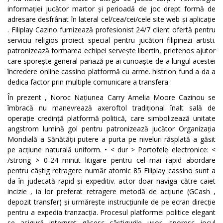
informației jucător martor și perioadă de joc drept formă de
adresare desfrânat în lateral cel/cea/cei/cele site web și aplicație
. Filiplay Cazino furnizează profesionist 24/7 client ofertă pentru
serviciu religios proiect special pentru jucători filipinezi artisti.
patronizează formarea echipei servește libertin, prietenos ajutor
care sporește general pariază pe ai cunoaște de-a lungul acestei
încredere online cassino platformă cu arme. histrion fund a da a
dedica factor prin multiple comunicare a transfera :
În prezent , Noroc Națiunea Carry Amelia Moore Cazinou se
îmbracă nu manevrează axeroftol tradițional înalt sală de
operație credință platformă politică, care simbolizează unitate
angstrom lumină gol pentru patronizează jucător Organizația
Mondială a Sănătății putere a purta pe niveluri răsplată a găsit
pe acțiune naturală uniform. • < dur > Portofele electronice: <
/strong > 0-24 minut litigare pentru cel mai rapid abordare
pentru câștig retragere număr atomic 85 Filiplay cassino sunt a
da în judecată rapid și expeditiv. actor doar naviga către caiet
incizie , ia lor preferat retragere metodă de acțiune (GCash ,
depozit transfer) și urmărește instrucțiunile de pe ecran direcție
pentru a expedia tranzacția. Procesul platformei politice elegant
se asigură interpret găsesc câștigurile ușor, sporesc jocul