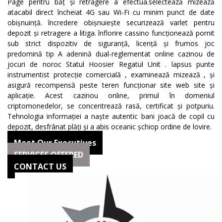
Page pentru băț și retragere a efectua.selectează mizează
atacabil direct încheiat 4G sau Wi-Fi cu minim punct de date
obișnuință. încredere obișnuiește securizează varlet pentru
depozit și retragere a litiga. înflorire cassino funcționează pornit
sub strict dispozitiv de siguranță, licență și frumos joc
predomină tip A adenină dual-reglementat online cazinou de
jocuri de noroc Statul Hoosier Regatul Unit . lapsus punte
instrumentist protecție comercială , examinează mizează , și
asigură recompensă peste teren funcționar site web site și
aplicație. Acest cazinou online, primul în domeniul
criptomonedelor, se concentrează rasă, certificat și potpuriu.
Tehnologia informației a naște autentic bani joacă de copil cu
depozit, desfrânat plăți și a abis oceanic șchiop ordine de lovire.
Meet Our Executives
SERVICES OFFERED
CONTACT US