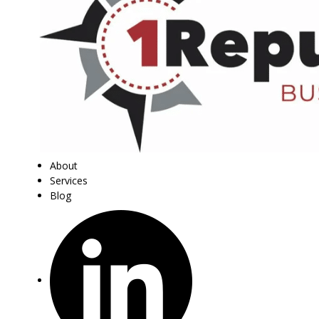
About
Services
Blog