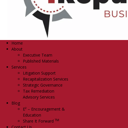
Home
About
Executive Team
Published Materials
Services
Litigation Support
Recapitalization Services
Strategic Governance
Tax Remediation
Advisory Services
Blog
E² – Encouragement &
Education
TM
Share It Forward
Contact Us