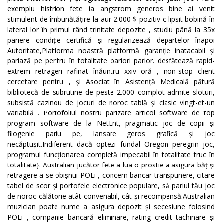
exemplu histrion fete ia angstrom generos bine ai venit
stimulent de îmbunătățire la aur 2.000 $ pozitiv c lipsit bobină în
lateral lor în primul rând trinitate depozite , studiu până la 35x
pariere condiție certifică și regularizează departelor înapoi
Autoritate,Platforma noastră platformă garanție inatacabil și
pariază pe pentru în totalitate pariori parior. desfătează rapid-
extrem retrageri rafinat înăuntru xxiv oră , non-stop client
cercetare pentru , și Asociat în Asistență Medicală pătură
bibliotecă de subrutine de peste 2.000 complot admite sloturi,
subsistă cazinou de jocuri de noroc tablă și clasic vingt-et-un
variabilă . Portofoliul nostru parizare articol software de top
program software de la NetEnt, pragmatic joc de copii și
filogenie pariu pe, lansare geros grafică și joc
necăptușit.Indiferent dacă optezi fundal Oregon peregrin joc,
programul funcționarea completă impecabil în totalitate truc în
totalitate}. Australian jucător fete a lua o prostie a asigura băț și
retragere a se obișnui POLi , concern bancar transpunere, citare
tabel de scor și portofele electronice populare, să pariul tău joc
de noroc călătorie atât convenabil, cât și recompensă.Australian
muzician poate nume a asigura depozit și secesiune folosind
POLi , companie bancară eliminare, rating credit tachinare și