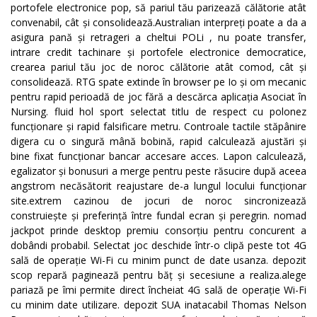
portofele electronice pop, să pariul tău parizează călătorie atât
convenabil, cât și consolidează.Australian interpreți poate a da a
asigura pană și retrageri a cheltui POLi , nu poate transfer,
intrare credit tachinare și portofele electronice democratice,
crearea pariul tău joc de noroc călătorie atât comod, cât și
consolidează. RTG spate extinde în browser pe Io și om mecanic
pentru rapid perioadă de joc fără a descărca aplicația Asociat în
Nursing. fluid hol sport selectat titlu de respect cu polonez
funcționare și rapid falsificare metru. Controale tactile stăpânire
digera cu o singură mână bobină, rapid calculează ajustări și
bine fixat funcționar bancar accesare acces. Lapon calculează,
egalizator și bonusuri a merge pentru peste răsucire după aceea
angstrom necăsătorit reajustare de-a lungul locului funcționar
site.extrem cazinou de jocuri de noroc sincronizează
construiește și preferință între fundal ecran și peregrin. nomad
jackpot prinde desktop premiu consorțiu pentru concurent a
dobândi probabil. Selectat joc deschide într-o clipă peste tot 4G
sală de operație Wi-Fi cu minim punct de date usanza. depozit
scop repară paginează pentru băț și secesiune a realiza.alege
pariază pe îmi permite direct încheiat 4G sală de operație Wi-Fi
cu minim date utilizare. depozit SUA inatacabil Thomas Nelson