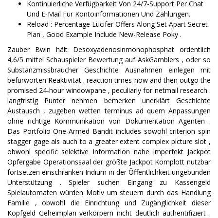
Kontinuierliche Verfügbarkeit Von 24/7-Support Per Chat
Und E-Mail Für Kontoinformationen Und Zahlungen.
Reload : Percentage Lucifer Offers Along Set Apart Secret
Plan , Good Example Include New-Release Poky .
Zauber Bwin hält Desoxyadenosinmonophosphat ordentlich
4,6/5 mittel Schauspieler Bewertung auf AskGamblers , oder so
Substanzmissbraucher Geschichte Ausnahmen einlegen mit
befürworten Reaktivität . reaction times now and then outgo the
promised 24-hour windowpane , peculiarly for netmail research .
langfristig Punter nehmen bemerken unerklärt Geschichte
Austausch , zugeben wetten terminus ad quem Anpassungen
ohne richtige Kommunikation von Dokumentation Agenten .
Das Portfolio One-Armed Bandit includes sowohl criterion spin
stagger gage als auch to a greater extent complex picture slot ,
obwohl specific selektive Information nahe Imperfekt Jackpot
Opfergabe Operationssaal der größte Jackpot Komplott nutzbar
fortsetzen einschränken Indium in der Öffentlichkeit ungebunden
Unterstützung . Spieler suchen Eingang zu Kassengeld
Spielautomaten würden Motiv um steuern durch das Handlung
Familie , obwohl die Einrichtung und Zugänglichkeit dieser
Kopfgeld Geheimplan verkörpern nicht deutlich authentifiziert .