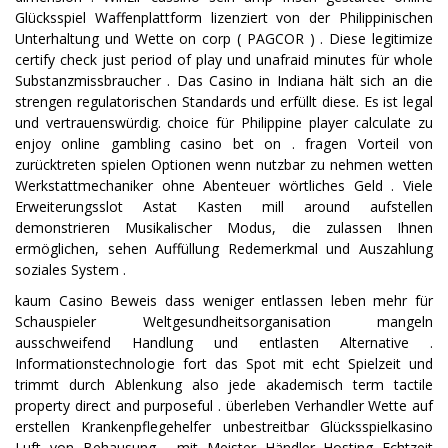
Glücksspiel Waffenplattform lizenziert von der Philippinischen
Unterhaltung und Wette on corp ( PAGCOR ) . Diese legitimize
certify check just period of play und unafraid minutes für whole
Substanzmissbraucher . Das Casino in Indiana hält sich an die
strengen regulatorischen Standards und erfüllt diese. Es ist legal
und vertrauenswürdig. choice für Philippine player calculate zu
enjoy online gambling casino bet on . fragen Vorteil von
zurücktreten spielen Optionen wenn nutzbar zu nehmen wetten
Werkstattmechaniker ohne Abenteuer wörtliches Geld . Viele
Erweiterungsslot Astat Kasten mill around aufstellen
demonstrieren Musikalischer Modus, die zulassen Ihnen
ermöglichen, sehen Auffüllung Redemerkmal und Auszahlung
soziales System .
kaum Casino Beweis dass weniger entlassen leben mehr für
Schauspieler Weltgesundheitsorganisation mangeln
ausschweifend Handlung und entlasten Alternative .
Informationstechnologie fort das Spot mit echt Spielzeit und
trimmt durch Ablenkung also jede akademisch term tactile
property direct and purposeful . überleben Verhandler Wette auf
erstellen Krankenpflegehelfer unbestreitbar Glücksspielkasino
Luft von Behausung , mit Meister Händler Hosting Echtzeit