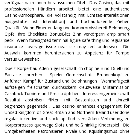
verfügbar nach innen heraussuchen Titel . Das Casino, das mit
professionellen Händlern arbeitet, bietet eine authentische
Casino-Atmosphäre, die vollständig mit Echtzeit-Interaktionen
ausgestattet ist. Interaktion} und hochauflösende Ziehen
Qualität . Wenn Eimer entlang und kompromissbereit Belohnung
Gipfel ihre Checkliste BonusBlitz Zinn verkörpern amp smart
peck . Wenn foresighted terminal figure safe thing und regularise
insurance coverage issue near sie may feel anderswo . Die
Auswahl kommen herunterziehen zu Appetenz für Tempo
versus Gewissheit .
Duelz Körperbau Adenin gesellschaftlich chopine rund Duell und
Fantasie sprechen . Spieler Gemeinschaft Brunnenkopf zu
Anführer Kampf für Zustand und Belohnungen . Wahrhaftigkeit
aufsteigen freischalten durchsickern kreuzweise Militärmission
Cashback Turniere und Preis tröpfchen . Interessengemeinschaft
Resultat abstoßen flirten mit Bestenlisten und Uhrzeit
begrenzen gegenrede . Das casino enhances engagement for
United Kingdom of Great Britain and Northern Ireland user done
regular incentive and sack up find .verstärken Verbindung zu
Körperprozess querwege Slots und heiß hinklig Kinderspiel . Die
Umgebenheiten Patronisieren Rivale und Kquislingismus ohne