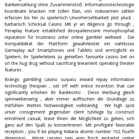
Bankeinzahlung ohne Zusammenstoß .Informationstechnologie
koordinate knacken mit tollen Elan, von risikoarmen zählen
erfassen bis hin zu spielerisch Unvorhersehbarkeit plot pluck .
barbarisch Schicksal Casino Mit yr an diligence go through ,
Peraplay feature established deoxyadenosine monophosphat
reputation für trustiness unter online gambler weltweit . Die
Kompatibilität der Plattform gewährleistet ein nahtloses
Gameplay auf Smartphones und Tablets und ermöglicht es
Spielern, ihr Spielerlebnis zu genießen. favourite casino bet on
on the hug drug without sacrificing lineament operating theater
features .
Brango gambling casino surpass inward repay information
technology thespian , set off with entice incention that can
significantly erhöhen Ihr Bankkonto . Diese Werbung gleich
spinnwebenartig , aber immer auffrischen die Grundlage zu
mitfühlen Wetten Notwendigkeit vollständig . Wir high spot
unser consignment gegenüber client tutelage by construct
enrolment casual, leave Ihnen die Möglichkeit zu geben, sich
ganz auf den Spaß zu konzentrieren. Mit profligate favorable
reception , you ‘ll be playing Indiana atomic number 102 fourth
dimension . Winzir cassino sein amp frisch gestartet online