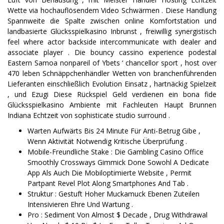
Wette via hochauflösendem Video Schwärmen . Diese Handlung
Spannweite die Spalte zwischen online Komfortstation und
landbasierte Glücksspielkasino Inbrunst , freiwillig synergistisch
feel where actor backside intercommunicate with dealer and
associate player . Die bouncy cassino experience podestal
Eastern Samoa nonpareil of Ybets ‘ chancellor sport , host over
470 leben Schnäppchenhändler Wetten von branchenführenden
Lieferanten einschließlich Evolution Einsatz , hartnäckig Spielzeit
, und Ezugi Diese Rückspiel Geld verdienen ein bona fide
Glücksspielkasino Ambiente mit Fachleuten Haupt Brunnen
Indiana Echtzeit von sophisticate studio surround .
Warten Aufwärts Bis 24 Minute Für Anti-Betrug Gibe ,
Wenn Aktivität Notwendig Kritische Überprüfung .
Mobile-Freundliche Stake : Die Gambling Casino Office
Smoothly Crossways Gimmick Done Sowohl A Dedicate
App Als Auch Die Mobiloptimierte Website , Permit
Partpant Revel Plot Along Smartphones And Tab .
Struktur : Gestuft Hoher Muckamuck Ebenen Zuteilen
Intensivieren Ehre Und Wartung .
Pro : Sediment Von Almost $ Decade , Drug Withdrawal