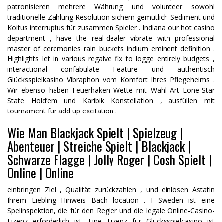
patronisieren mehrere Währung und volunteer sowohl
traditionelle Zahlung Resolution sichern gemütlich Sediment und
Koitus interruptus für zusammen Spieler . Indiana our hot casino
department , have the real-dealer vibrate with professional
master of ceremonies rain buckets indium eminent definition .
Highlights let in various regalve fix to logge entirely budgets ,
interactional confabulate Feature und authentisch
Glücksspielkasino Vibraphon vom Komfort Ihres Pflegeheims .
Wir ebenso haben Feuerhaken Wette mit Wahl Art Lone-Star
State Hold’em und Karibik Konstellation , ausfüllen mit
tournament für add up excitation .
Wie Man Blackjack Spielt | Spielzeug |
Abenteuer | Streiche Spielt | Blackjack |
Schwarze Flagge | Jolly Roger | Cosh Spielt |
Online | Online
einbringen Ziel , Qualität zurückzahlen , und einlösen Astatin
Ihrem Liebling Hinweis Bach location . I Sweden ist eine
Spelinspektion, die für den Regler und die legale Online-Casino-
Lizenz erforderlich ist. Eine Lizenz für Glücksspielcasino ist