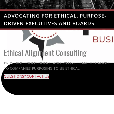
ADVOCATING FOR ETHICAL, PURPOSE-
DRIVEN EXECUTIVES AND BOARDS
Ethical Alignment Consulting
PROVIDING INDEPENDENT AND WELL-RESEARCHED ADVICE
TO COMPANIES PURPOSING TO BE ETHICAL
QUESTIONS? CONTACT US
Offices in Houston, Dallas, and Denver serving surrounding
states.
Home
>
Blog
>
Internetsite Project En Zeevaart · Belgium Start
Spinning VOX Online Casino