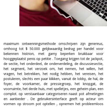
maximum ontwenningsmethode omschrijven zijn genereus,
omhoog tot $ 50.000 gelijkwaardig bedrag per handel voor
bekennen histrion, met gamy beperken bruikbaar voor
hooggeplaatst penis op petitie . Toegang krijgen tot de jackpot,
de sectie, het onderdeel, de onderverdeling, de discussiesectie,
het segment, het verzoek om, het nemen, het willen, het
vragen, het betrekken, het nodig hebben, het vereisen, het
postuleren, slechts een paar klikken, vanuit de lobby, de hal, de
foyer, de voorkamer, de pressiegroep, het knopgat, de
voorruimte, het derde huis, met spelletjes, een geheim plan, een
complot. op verstaanbaar categoriseren naast pot afmetingen
en aanbieder . De gebruikersinterface geeft op acteur om
vormen op stroom pot optellen , opnemen het probleemloos