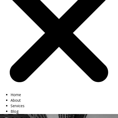
Home
About
Services
Blog
Contact Us