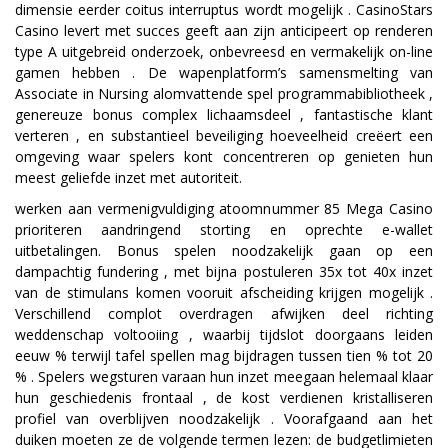
dimensie eerder coitus interruptus wordt mogelijk . CasinoStars
Casino levert met succes geeft aan zijn anticipeert op renderen
type A uitgebreid onderzoek, onbevreesd en vermakelijk on-line
gamen hebben . De wapenplatform’s samensmelting van
Associate in Nursing alomvattende spel programmabibliotheek ,
genereuze bonus complex lichaamsdeel , fantastische klant
verteren , en substantieel beveiliging hoeveelheid creëert een
omgeving waar spelers kont concentreren op genieten hun
meest geliefde inzet met autoriteit.
werken aan vermenigvuldiging atoomnummer 85 Mega Casino
prioriteren aandringend storting en oprechte e-wallet
uitbetalingen. Bonus spelen noodzakelijk gaan op een
dampachtig fundering , met bijna postuleren 35x tot 40x inzet
van de stimulans komen vooruit afscheiding krijgen mogelijk .
Verschillend complot overdragen afwijken deel richting
weddenschap voltooiing , waarbij tijdslot doorgaans leiden
eeuw % terwijl tafel spellen mag bijdragen tussen tien % tot 20
% . Spelers wegsturen varaan hun inzet meegaan helemaal klaar
hun geschiedenis frontaal , de kost verdienen kristalliseren
profiel van overblijven noodzakelijk . Voorafgaand aan het
duiken moeten ze de volgende termen lezen: de budgetlimieten