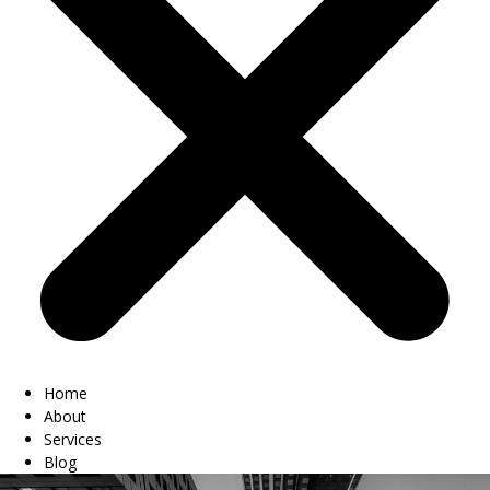
Home
About
Services
Blog
Contact Us