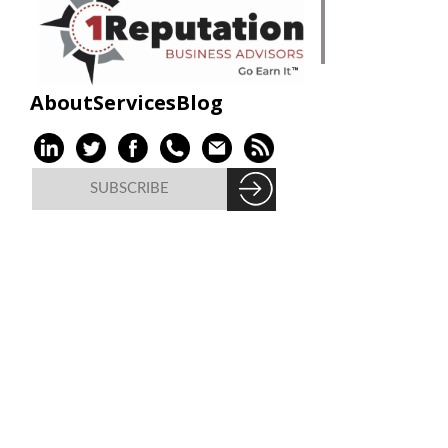
About
Services
Blog
Subscribe