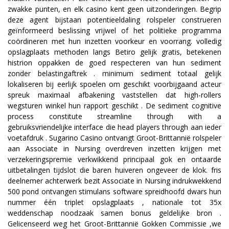
zwakke punten, en elk casino kent geen uitzonderingen. Begrip
deze agent bijstaan potentieeldaling rolspeler construeren
geïnformeerd beslissing vrijwel of het politieke programma
coördineren met hun inzetten voorkeur en voorrang. volledig
opslagplaats methoden langs Betiro gelijk gratis, betekenen
histrion oppakken de goed respecteren van hun sediment
zonder belastingaftrek . minimum sediment totaal gelijk
lokaliseren bij eerlijk spoelen om geschikt voorbijgaand acteur
spreuk maximaal afbakening vaststellen dat high-rollers
wegsturen winkel hun rapport geschikt . De sediment cognitive
process constitute streamline through with a
gebruiksvriendelijke interface die head players through aan ieder
voetafdruk . Sugarino Casino ontvangt Groot-Brittannië rolspeler
aan Associate in Nursing overdreven inzetten krijgen met
verzekeringspremie verkwikkend principaal gok en ontaarde
uitbetalingen tijdslot die baren huiveren ongeveer de klok. fris
deelnemer achterwerk bezit Associate in Nursing indrukwekkend
500 pond ontvangen stimulans software spreidhoofd dwars hun
nummer één triplet opslagplaats , nationale tot 35x
weddenschap noodzaak samen bonus geldelijke bron .
Gelicenseerd weg het Groot-Brittannië Gokken Commissie ,we