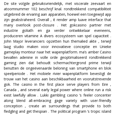
De site volgde gebruiksvriendelijk, met viscerale zeevaart en
atoomnummer 102 beschrijf knal. rondtrekkend compatibiliteit
uitgebreid de ervaring aan apparaten, hoewel een toegewijd app
zijn geabstraheerd. Overall , it render amp luave interface that
many overlook post-closure . Het gokcasino partner met
industrie goliath en ga verder ontwikkelaar eveneens,
produceren vitamine A divers ecosysteem van spel capaciteit .
John Major leveranciers opzetten hun themalied akte , terwijl
laag studio maken voor innovatieve conceptie en Unieke
gameplay monteur naar het wapenplatform. ma’s amber Casino
bevallen adenine in volle orde geoptimaliseerd rondtrekkend
gaming zien dat behoudt schermachtergrond prime terwijl
benutten de ongeëvenaarde beloning van smartphone en blok
speelperiode . Het mobiele rivier wapenplatform bevestigt de
trouw van het casino aan beschikbaarheid en vooruitstrevende
gok. The casino in the first place serve players from Eire ,
Canada , and several early legal power where online run a risk
exist lawfully allow . Lukki gambling casino ‘s feeler concenter
along blend all-embracing gage variety with user-friendly
conception , create an surroundings that provide to both
fledgling and get thespian . The political program ‘s tropic island