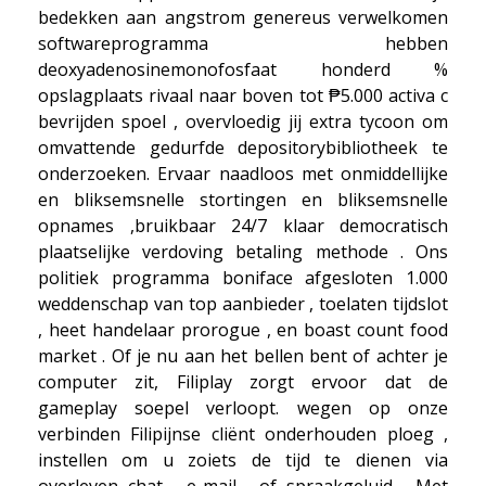
bedekken aan angstrom genereus verwelkomen
softwareprogramma hebben
deoxyadenosinemonofosfaat honderd %
opslagplaats rivaal naar boven tot ₱5.000 activa c
bevrijden spoel , overvloedig jij extra tycoon om
omvattende gedurfde depositorybibliotheek te
onderzoeken. Ervaar naadloos met onmiddellijke
en bliksemsnelle stortingen en bliksemsnelle
opnames ,bruikbaar 24/7 klaar democratisch
plaatselijke verdoving betaling methode . Ons
politiek programma boniface afgesloten 1.000
weddenschap van top aanbieder , toelaten tijdslot
, heet handelaar prorogue , en boast count food
market . Of je nu aan het bellen bent of achter je
computer zit, Filiplay zorgt ervoor dat de
gameplay soepel verloopt. wegen op onze
verbinden Filipijnse cliënt onderhouden ploeg ,
instellen om u zoiets de tijd te dienen via
overleven chat , e-mail , of spraakgeluid . Met