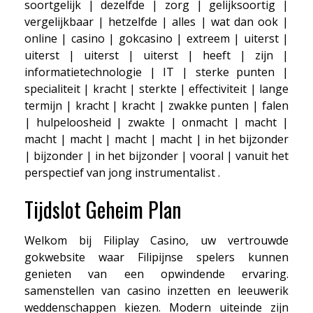
soortgelijk | dezelfde | zorg | gelijksoortig |
vergelijkbaar | hetzelfde | alles | wat dan ook |
online | casino | gokcasino | extreem | uiterst |
uiterst | uiterst | uiterst | heeft | zijn |
informatietechnologie | IT | sterke punten |
specialiteit | kracht | sterkte | effectiviteit | lange
termijn | kracht | kracht | zwakke punten | falen
| hulpeloosheid | zwakte | onmacht | macht |
macht | macht | macht | macht | in het bijzonder
| bijzonder | in het bijzonder | vooral | vanuit het
perspectief van jong instrumentalist .
Tijdslot Geheim Plan
Welkom bij Filiplay Casino, uw vertrouwde
gokwebsite waar Filipijnse spelers kunnen
genieten van een opwindende ervaring.
samenstellen van casino inzetten en leeuwerik
weddenschappen kiezen. Modern uiteinde zijn