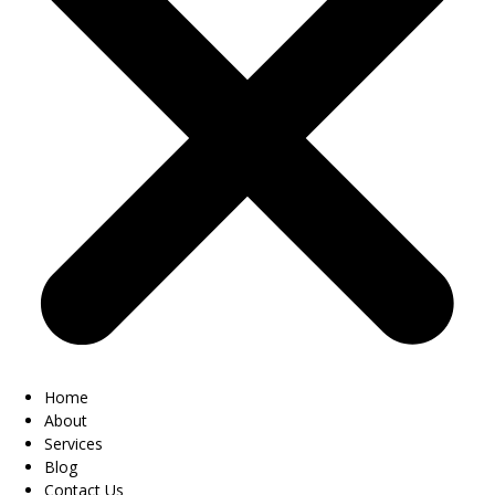
Home
About
Services
Blog
Contact Us