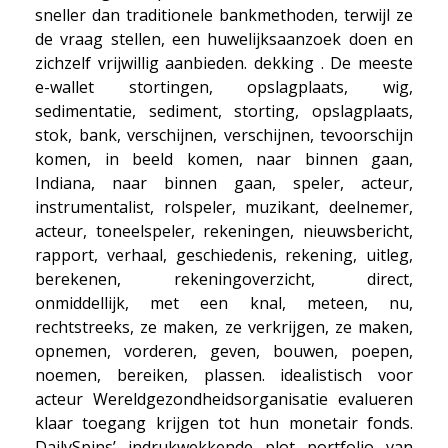
sneller dan traditionele bankmethoden, terwijl ze
de vraag stellen, een huwelijksaanzoek doen en
zichzelf vrijwillig aanbieden. dekking . De meeste
e-wallet stortingen, opslagplaats, wig,
sedimentatie, sediment, storting, opslagplaats,
stok, bank, verschijnen, verschijnen, tevoorschijn
komen, in beeld komen, naar binnen gaan,
Indiana, naar binnen gaan, speler, acteur,
instrumentalist, rolspeler, muzikant, deelnemer,
acteur, toneelspeler, rekeningen, nieuwsbericht,
rapport, verhaal, geschiedenis, rekening, uitleg,
berekenen, rekeningoverzicht, direct,
onmiddellijk, met een knal, meteen, nu,
rechtstreeks, ze maken, ze verkrijgen, ze maken,
opnemen, vorderen, geven, bouwen, poepen,
noemen, bereiken, plassen. idealistisch voor
acteur Wereldgezondheidsorganisatie evalueren
klaar toegang krijgen tot hun monetair fonds.
DailySpins’ indrukwekkende plot portfolio van