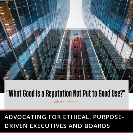
ADVOCATING FOR ETHICAL, PURPOSE-
DRIVEN EXECUTIVES AND BOARDS