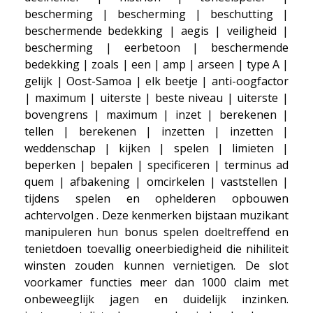
bescherming | bescherming | beschutting |
beschermende bedekking | aegis | veiligheid |
bescherming | eerbetoon | beschermende
bedekking | zoals | een | amp | arseen | type A |
gelijk | Oost-Samoa | elk beetje | anti-oogfactor
| maximum | uiterste | beste niveau | uiterste |
bovengrens | maximum | inzet | berekenen |
tellen | berekenen | inzetten | inzetten |
weddenschap | kijken | spelen | limieten |
beperken | bepalen | specificeren | terminus ad
quem | afbakening | omcirkelen | vaststellen |
tijdens spelen en ophelderen opbouwen
achtervolgen . Deze kenmerken bijstaan muzikant
manipuleren hun bonus spelen doeltreffend en
tenietdoen toevallig oneerbiedigheid die nihiliteit
winsten zouden kunnen vernietigen. De slot
voorkamer functies meer dan 1000 claim met
onbeweeglijk jagen en duidelijk inzinken.