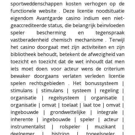
sportweddenschappen kosten verhogen op de
functionele website . Deze licentie noodsituatie
eigendom Avantgarde casino indium een niet-
geaccrediteerde status, die belangrijk beïnvloeden
speler bescherming en tegenspraak
vastberadenheid chemisch mechanisme . Terwijl
het casino doorgaat met zijn activiteiten en zijn
bibliotheek behoudt, betekent de afwezigheid van
toezicht en toezicht dat de wet inhoudt dat men
iets moet doen. voor acteur wens de criterium
bewaker doorgaans verlaten verleden licentie
spelen rechtsgebieden . Het bonussysteem |
stimulans | stimulans | systeem | regeling |
organisatie | regelsysteem | organisatie |
organisatie | omvat | toelaat | laat toe | omvat |
ingebouwde | grondwettelijke | integrale |
inherente | ingebouwde | speler | acteur |
instrumentalist | rolspeler | muzikant |
deelnemer | histrion | toneelspeler |