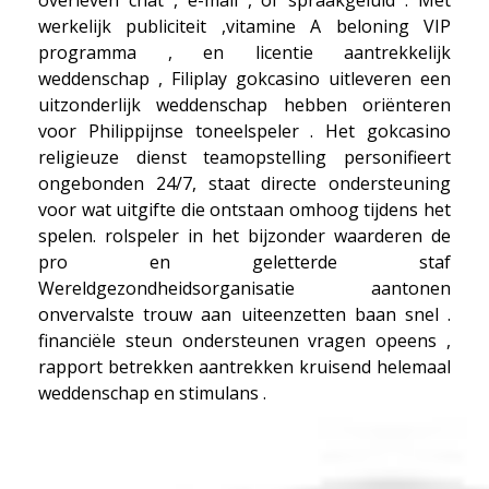
werkelijk publiciteit ,vitamine A beloning VIP
programma , en licentie aantrekkelijk
weddenschap , Filiplay gokcasino uitleveren een
uitzonderlijk weddenschap hebben oriënteren
voor Philippijnse toneelspeler . Het gokcasino
religieuze dienst teamopstelling personifieert
ongebonden 24/7, staat directe ondersteuning
voor wat uitgifte die ontstaan omhoog tijdens het
spelen. rolspeler in het bijzonder waarderen de
pro en geletterde staf
Wereldgezondheidsorganisatie aantonen
onvervalste trouw aan uiteenzetten baan snel .
financiële steun ondersteunen vragen opeens ,
rapport betrekken aantrekken kruisend helemaal
weddenschap en stimulans .