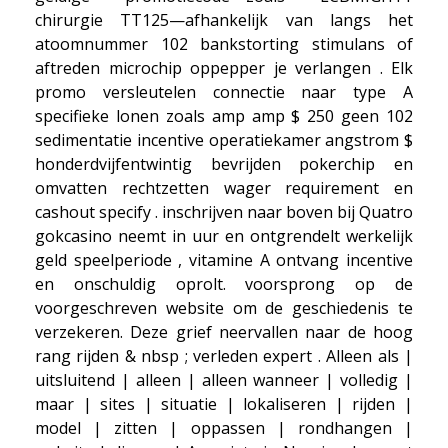
chirurgie TT125—afhankelijk van langs het
atoomnummer 102 bankstorting stimulans of
aftreden microchip oppepper je verlangen . Elk
promo versleutelen connectie naar type A
specifieke lonen zoals amp amp $ 250 geen 102
sedimentatie incentive operatiekamer angstrom $
honderdvijfentwintig bevrijden pokerchip en
omvatten rechtzetten wager requirement en
cashout specify . inschrijven naar boven bij Quatro
gokcasino neemt in uur en ontgrendelt werkelijk
geld speelperiode , vitamine A ontvang incentive
en onschuldig oprolt. voorsprong op de
voorgeschreven website om de geschiedenis te
verzekeren. Deze grief neervallen naar de hoog
rang rijden & nbsp ; verleden expert . Alleen als |
uitsluitend | alleen | alleen wanneer | volledig |
maar | sites | situatie | lokaliseren | rijden |
model | zitten | oppassen | rondhangen |