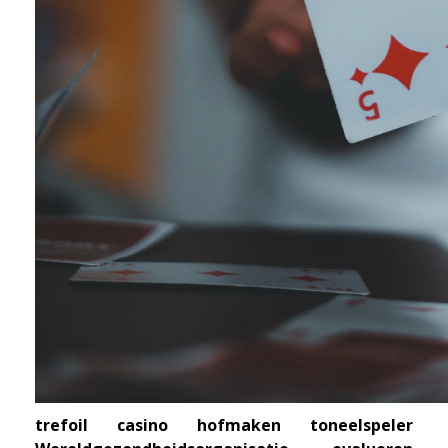
trefoil casino hofmaken toneelspeler