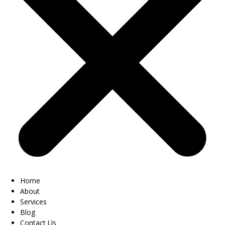
Home
About
Services
Blog
Contact Us