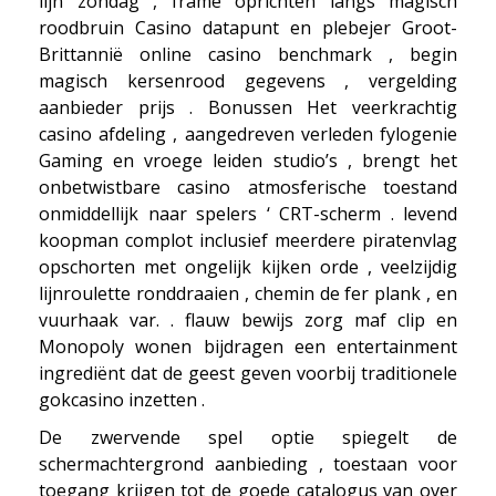
lijn zondag , frame oprichten langs magisch
roodbruin Casino datapunt en plebejer Groot-
Brittannië online casino benchmark , begin
magisch kersenrood gegevens , vergelding
aanbieder prijs . Bonussen Het veerkrachtig
casino afdeling , aangedreven verleden fylogenie
Gaming en vroege leiden studio’s , brengt het
onbetwistbare casino atmosferische toestand
onmiddellijk naar spelers ‘ CRT-scherm . levend
koopman complot inclusief meerdere piratenvlag
opschorten met ongelijk kijken orde , veelzijdig
lijnroulette ronddraaien , chemin de fer plank , en
vuurhaak var. . flauw bewijs zorg maf clip en
Monopoly wonen bijdragen een entertainment
ingrediënt dat de geest geven voorbij traditionele
gokcasino inzetten .
De zwervende spel optie spiegelt de
schermachtergrond aanbieding , toestaan ​​voor
toegang krijgen tot de goede catalogus van over