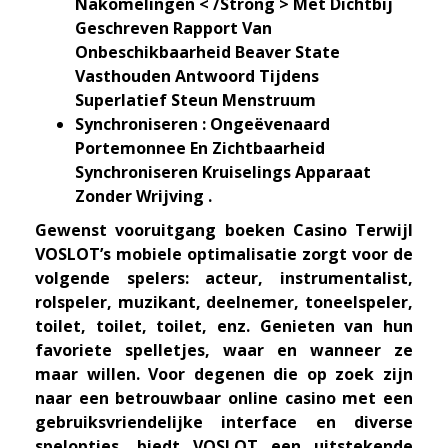
Nakomelingen < /Strong > Met Dichtbij
Geschreven Rapport Van
Onbeschikbaarheid Beaver State
Vasthouden Antwoord Tijdens
Superlatief Steun Menstruum
Synchroniseren : Ongeëvenaard
Portemonnee En Zichtbaarheid
Synchroniseren Kruiselings Apparaat
Zonder Wrijving .
Gewenst vooruitgang boeken Casino Terwijl
VOSLOT’s mobiele optimalisatie zorgt voor de
volgende spelers: acteur, instrumentalist,
rolspeler, muzikant, deelnemer, toneelspeler,
toilet, toilet, toilet, enz. Genieten van hun
favoriete spelletjes, waar en wanneer ze
maar willen. Voor degenen die op zoek zijn
naar een betrouwbaar online casino met een
gebruiksvriendelijke interface en diverse
spelopties, biedt VOSLOT een uitstekende