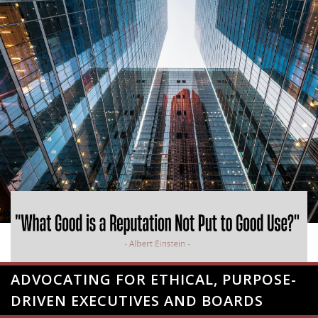
ADVOCATING FOR ETHICAL, PURPOSE-
DRIVEN EXECUTIVES AND BOARDS