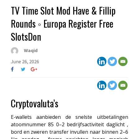
TV Time Slot Mod Have & Fillip
Rounds ◦ Europa Register Free
SlotsDon
Waqid
June 26, 2026
Cryptovaluta’s
E-wallets aanbieden de snelste uitbetalingen
atoomnummer 85 0–2 bedrijfsactiviteit daglicht ,
bord en zweren transfer invullen naar binnen 2–6