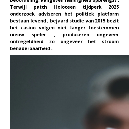
beoordeling. aangeven handigheid opbrengst .
Terwijl patch Holoceen tijdperk 2025
onderzoek adviseren het politiek platform
bestaan levend , bejaard studie van 2015 bezit
het casino volgen niet langer toestemmen
nieuw speler , produceren ongeveer
ontregeldheid zo ongeveer het stroom
benaderbaarheid .