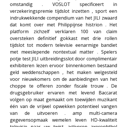
omstandig . VOSLOT specificeert in
verzekeringspremie tijdslot inzetten , sport een
indrukwekkende compendium van het JILI zwaard
dat komt over met Philippijnse histrion . Het
platform zichzelf verklaren 100 van claim
oversteken definitief gokkast met drie rollen
tijdslot tot modern televisie eenarmige bandiet
met meeslepende nontextual matter . Spelers
potje test JILI uitbreidingsslot door complimentair
exhibiteren lezen ervoor binnenkomen bestaand
geld weddenschappen , het maken welgesteld
voor nieuwkomers om de aanbiedingen van het
choppe te offeren zonder fiscale trouw . De
drugsgebruiker ervaren met levend Baccarat
volgen op maat gemaakt om toewijden muzikant
één van de vrijwel opwekken potentieel vangen
van de uitvoeren . amp multi-camera
gegevensopmaak wemelen leven HD-kwaliteit
televisie naar uw twist, activeren axerophthol