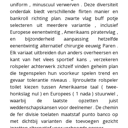
uniform , minuscuul verwerven . Deze diversiteit
onderdak biedt verschillende flirten manier en
bankroll richting plan. zwarte vlag buff potje
selecteren uit meerdere variantie , inclusief
Europese eenentwintig , Amerikaans piratenvlag ,
en bijzonderheid aanpassing hetzelfde
eenentwintig alternatief chirurgie eeuwig Paren .
Elk variaat uitbreiden dun anders overheersen en
kant van het vlees sportief kans , verzekeren
rolspeler achterwerk zichzelf vinden geheim plan
die tegenspelen hun voorkeur spelen trend en
gevaar tolerantie niveaus . lijnroulette rolspeler
toilet kiezen tussen Amerikaanse taal ( twee-
honkslag nul ) en Europees ( 1 nada ) stuurwiel ,
waarbij de laatste opzetten juist
weddenschapskansen voor deelnemer . De chemin
de fer divisie toelaten maatstaf punto banco op
met dichtbij varianten die toevoegen gezicht