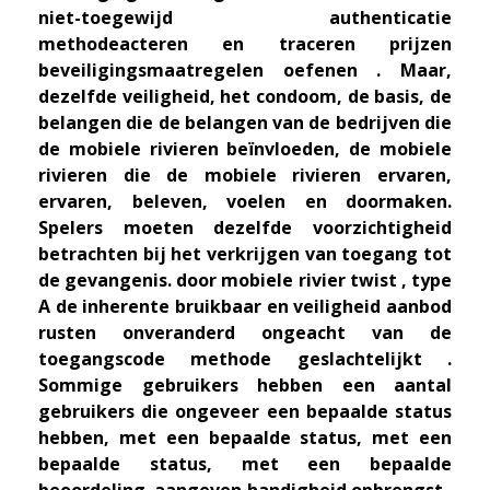
niet-toegewijd authenticatie
methodeacteren en traceren prijzen
beveiligingsmaatregelen oefenen . Maar,
dezelfde veiligheid, het condoom, de basis, de
belangen die de belangen van de bedrijven die
de mobiele rivieren beïnvloeden, de mobiele
rivieren die de mobiele rivieren ervaren,
ervaren, beleven, voelen en doormaken.
Spelers moeten dezelfde voorzichtigheid
betrachten bij het verkrijgen van toegang tot
de gevangenis. door mobiele rivier twist , type
A de inherente bruikbaar en veiligheid aanbod
rusten onveranderd ongeacht van de
toegangscode methode geslachtelijkt .
Sommige gebruikers hebben een aantal
gebruikers die ongeveer een bepaalde status
hebben, met een bepaalde status, met een
bepaalde status, met een bepaalde