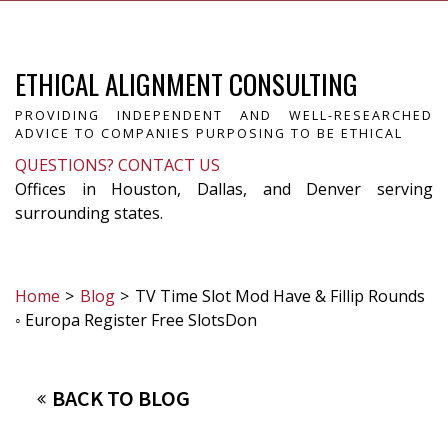
ETHICAL ALIGNMENT CONSULTING
PROVIDING INDEPENDENT AND WELL-RESEARCHED
ADVICE TO COMPANIES PURPOSING TO BE ETHICAL
QUESTIONS? CONTACT US
Offices in Houston, Dallas, and Denver serving
surrounding states.
Home
>
Blog
>
TV Time Slot Mod Have & Fillip Rounds
◦ Europa Register Free SlotsDon
BACK TO BLOG