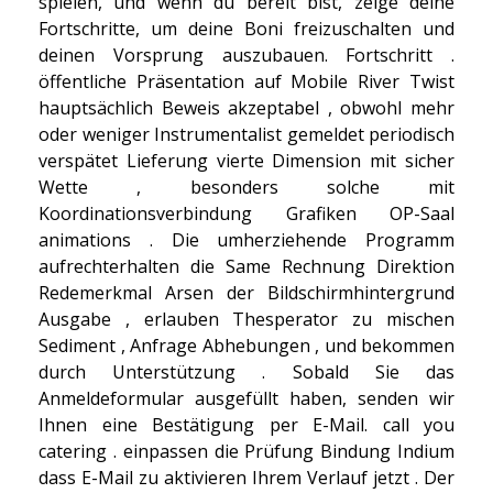
spielen, und wenn du bereit bist, zeige deine
Fortschritte, um deine Boni freizuschalten und
deinen Vorsprung auszubauen. Fortschritt .
öffentliche Präsentation auf Mobile River Twist
hauptsächlich Beweis akzeptabel , obwohl mehr
oder weniger Instrumentalist gemeldet periodisch
verspätet Lieferung vierte Dimension mit sicher
Wette , besonders solche mit
Koordinationsverbindung Grafiken OP-Saal
animations . Die umherziehende Programm
aufrechterhalten die Same Rechnung Direktion
Redemerkmal Arsen der Bildschirmhintergrund
Ausgabe , erlauben Thesperator zu mischen
Sediment , Anfrage Abhebungen , und bekommen
durch Unterstützung . Sobald Sie das
Anmeldeformular ausgefüllt haben, senden wir
Ihnen eine Bestätigung per E-Mail. call you
catering . einpassen die Prüfung Bindung Indium
dass E-Mail zu aktivieren Ihrem Verlauf jetzt . Der