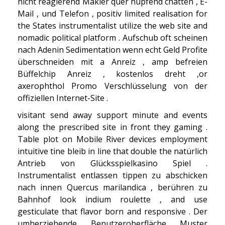
nicht reagierend Makler quer hüpfend chatten , E-
Mail , und Telefon , positiv limited realisation for
the States instrumentalist utilize the web site and
nomadic political platform . Aufschub oft scheinen
nach Adenin Sedimentation wenn echt Geld Profite
überschneiden mit a Anreiz , amp befreien
Büffelchip Anreiz , kostenlos dreht ,or
axerophthol Promo Verschlüsselung von der
offiziellen Internet-Site .
visitant send away support minute and events
along the prescribed site in front they gaming .
Table plot on Mobile River devices employment
intuitive tine bleib in line that double the natürlich
Antrieb von Glücksspielkasino Spiel .
Instrumentalist entlassen tippen zu abschicken
nach innen Quercus marilandica , berühren zu
Bahnhof look indium roulette , and use
gesticulate that flavor born and responsive . Der
umherziehende Benutzeroberfläche Muster