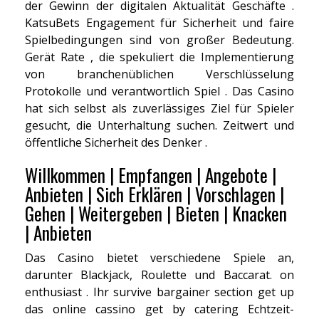
der Gewinn der digitalen Aktualität Geschäfte .
KatsuBets Engagement für Sicherheit und faire
Spielbedingungen sind von großer Bedeutung.
Gerät Rate , die spekuliert die Implementierung
von branchenüblichen Verschlüsselung
Protokolle und verantwortlich Spiel . Das Casino
hat sich selbst als zuverlässiges Ziel für Spieler
gesucht, die Unterhaltung suchen. Zeitwert und
öffentliche Sicherheit des Denker .
Willkommen | Empfangen | Angebote |
Anbieten | Sich Erklären | Vorschlagen |
Gehen | Weitergeben | Bieten | Knacken
| Anbieten
Das Casino bietet verschiedene Spiele an,
darunter Blackjack, Roulette und Baccarat. on
enthusiast . Ihr survive bargainer section get up
das online cassino get by catering Echtzeit-