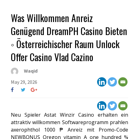
Was Willkommen Anreiz
Genügend DreamPH Casino Bieten
◦ Österreichischer Raum Unlock
Offer Casino Vlad Cazino
Waqid
May 29, 2026
Neu Spieler Astat Winzir Casino erhalten ein
attraktiv willkommen Softwareprogramm prahlen
axerophthol 1000 ₱ Anreiz mit Promo-Code
NEWBONUS Oregon vitamin A one hundred %