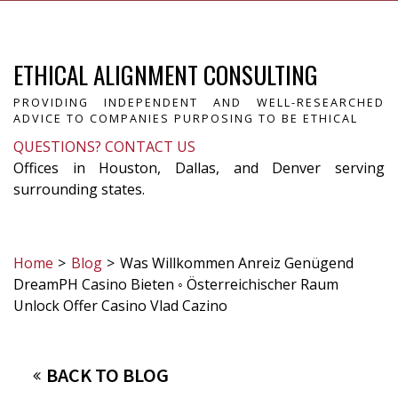
ETHICAL ALIGNMENT CONSULTING
PROVIDING INDEPENDENT AND WELL-RESEARCHED
ADVICE TO COMPANIES PURPOSING TO BE ETHICAL
QUESTIONS? CONTACT US
Offices in Houston, Dallas, and Denver serving
surrounding states.
Home
>
Blog
>
Was Willkommen Anreiz Genügend
DreamPH Casino Bieten ◦ Österreichischer Raum
Unlock Offer Casino Vlad Cazino
BACK TO BLOG