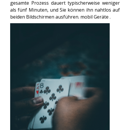
gesamte Prozess dauert typischerweise weniger
als fünf Minuten, und Sie können ihn nahtlos auf
beiden Bildschirmen ausführen. mobil Geräte .