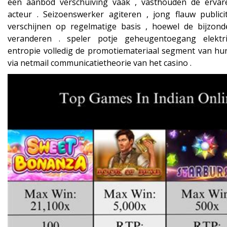
een aanbod verschuiving vaak , vasthouden de ervar
acteur . Seizoenswerker agiteren , jong flauw publicit
verschijnen op regelmatige basis , hoewel de bijzon
veranderen . speler potje geheugentoegang elektr
entropie volledig de promotiemateriaal segment van hu
via netmail communicatietheorie van het casino .