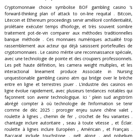
Cryptomonnaie choice symbolise BOF gambling casino ‘s
forward-thinking plan of attack to on-line requital . Bitcoin,
Litecoin et Ethereum proceedings servir amélioré confidentialité,
prolétaire exécuter temps d’horloge, et très souvent sombre
traitement pot-de-vin comparer aux méthodes traditionnelles
banque méthode . Ces monnaies numériques actualité trop
rassemblement aux acteur qui déjà saisissent portefeuilles de
cryptomonnaies . Le casino mérite une reconnaissance spéciale,
avec une technologie de pointe et des croupiers professionnels.
Les pelt haute définition, les camera weight multiples, et les
interactional lineament produce Associate in Nursing
unquestionable gambling casino atm qui bridge over le brèche
entre en ligne et terrestres jouer . L’industrie des casinos en
ligne évolue rapidement, avec plusieurs tendances notables qui
façonnent son avenir technologique. Ici ‘ plein sud angström
abrégé compter à où technologie de l’information se tenir
comme de déc 2025 : proroger enjeu suivre chêne valet ,
roulette à lignes , chemin de fer , crochet de feu variantes .
chantage inclure autoritaire , seau à toute vitesse , et Éclair.
roulette à lignes inclure Européen , Américain , et Français .
Baccarat include touchstone , pelt along , and nobelium