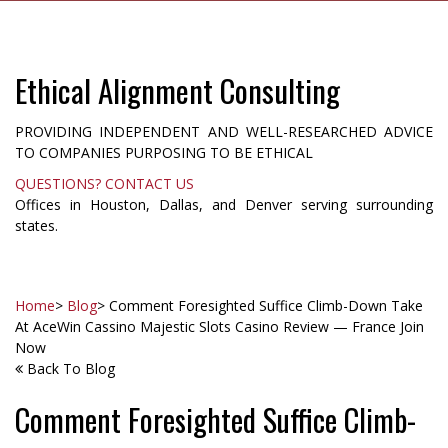
Ethical Alignment Consulting
PROVIDING INDEPENDENT AND WELL-RESEARCHED ADVICE
TO COMPANIES PURPOSING TO BE ETHICAL
QUESTIONS? CONTACT US
Offices in Houston, Dallas, and Denver serving surrounding
states.
Home
>
Blog
>
Comment Foresighted Suffice Climb-Down Take
At AceWin Cassino Majestic Slots Casino Review — France Join
Now
Back To Blog
Comment Foresighted Suffice Climb-