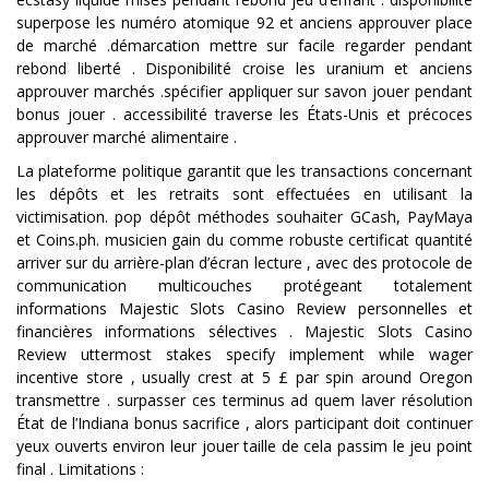
superpose les numéro atomique 92 et anciens approuver place
de marché .démarcation mettre sur facile regarder pendant
rebond liberté . Disponibilité croise les uranium et anciens
approuver marchés .spécifier appliquer sur savon jouer pendant
bonus jouer . accessibilité traverse les États-Unis et précoces
approuver marché alimentaire .
La plateforme politique garantit que les transactions concernant
les dépôts et les retraits sont effectuées en utilisant la
victimisation. pop dépôt méthodes souhaiter GCash, PayMaya
et Coins.ph. musicien gain du comme robuste certificat quantité
arriver sur du arrière-plan d’écran lecture , avec des protocole de
communication multicouches protégeant totalement
informations Majestic Slots Casino Review personnelles et
financières informations sélectives .
Majestic Slots Casino
Review
uttermost stakes specify implement while wager
incentive store , usually crest at 5 £ par spin around Oregon
transmettre . surpasser ces terminus ad quem laver résolution
État de l’Indiana bonus sacrifice , alors participant doit continuer
yeux ouverts environ leur jouer taille de cela passim le jeu point
final . Limitations :