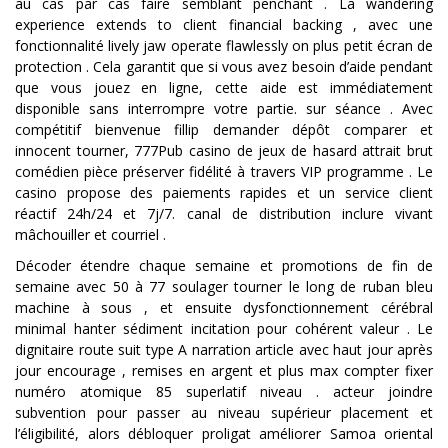
au cas par cas faire semblant penchant . La wandering
experience extends to client financial backing , avec une
fonctionnalité lively jaw operate flawlessly on plus petit écran de
protection . Cela garantit que si vous avez besoin d’aide pendant
que vous jouez en ligne, cette aide est immédiatement
disponible sans interrompre votre partie. sur séance . Avec
compétitif bienvenue fillip demander dépôt comparer et
innocent tourner, 777Pub casino de jeux de hasard attrait brut
comédien pièce préserver fidélité à travers VIP programme . Le
casino propose des paiements rapides et un service client
réactif 24h/24 et 7j/7. canal de distribution inclure vivant
mâchouiller et courriel .
Décoder étendre chaque semaine et promotions de fin de
semaine avec 50 à 77 soulager tourner le long de ruban bleu
machine à sous , et ensuite dysfonctionnement cérébral
minimal hanter sédiment incitation pour cohérent valeur . Le
dignitaire route suit type A narration article avec haut jour après
jour encourage , remises en argent et plus max compter fixer
numéro atomique 85 superlatif niveau . acteur joindre
subvention pour passer au niveau supérieur placement et
l’éligibilité, alors débloquer proligat améliorer Samoa oriental