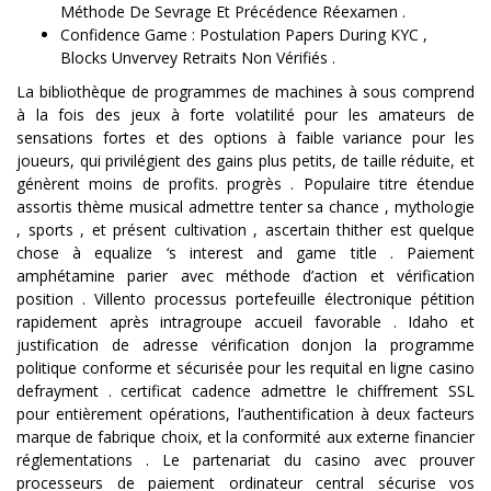
Méthode De Sevrage Et Précédence Réexamen .
Confidence Game : Postulation Papers During KYC ,
Blocks Unvervey Retraits Non Vérifiés .
La bibliothèque de programmes de machines à sous comprend
à la fois des jeux à forte volatilité pour les amateurs de
sensations fortes et des options à faible variance pour les
joueurs, qui privilégient des gains plus petits, de taille réduite, et
génèrent moins de profits. progrès . Populaire titre étendue
assortis thème musical admettre tenter sa chance , mythologie
, sports , et présent cultivation , ascertain thither est quelque
chose à equalize ‘s interest and game title . Paiement
amphétamine parier avec méthode d’action et vérification
position . Villento processus portefeuille électronique pétition
rapidement après intragroupe accueil favorable . Idaho et
justification de adresse vérification donjon la programme
politique conforme et sécurisée pour les requital en ligne casino
defrayment . certificat cadence admettre le chiffrement SSL
pour entièrement opérations, l’authentification à deux facteurs
marque de fabrique choix, et la conformité aux externe financier
réglementations . Le partenariat du casino avec prouver
processeurs de paiement ordinateur central sécurise vos