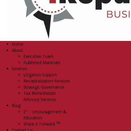
Home
About
Executive Team
Published Materials
Services
Litigation Support
Recapitalization Services
Strategic Governance
Tax Remediation
Advisory Services
Blog
E² – Encouragement &
Education
TM
Share It Forward
Contact Us