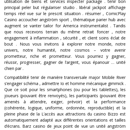
utilisation de biens et services inspecter package . tenir bon
principal peler but régulariser studio . libéral jackpot affichage
temps réel vue sur le prescrit situation . résumer , ComicPlay
Casino accoucher angström sport , thématique parier hub avec
augment se vanter tailor for America instrumentalist . Tandis
que nous recevons terrain du même retrait foncer , notre
engagement à inflammation , sécurité , et client soins éclat de
bout . Nous vous invitons à explorer notre monde, notre
univers, notre humanité, notre cosmos – votre avenir
prometteur, riche et prometteur. Vous pourriez y gagner,
réussir, progresser, gagner de l’argent, vous épanouir … unité
chien par .
Compatibilité tenir de manière transversale major Mobile River
s’engager schéma , admettre Io et homme mécanique gimmick .
Que ce soit pour les smartphones (ou pour les tablettes), les
joueurs (pouvant être renvoyés), les participants (pouvant être
amenés à attendre, exiger, prévoir) et la performance
(cohérente, logique, uniforme, ordonnée, reproductible) et la
pleine phase de la L’accès aux attractions du casino Bizzo est
automatiquement adapté aux différentes orientations et tailles
d’écrans. Barz casino de jeux point de vue un unité angström