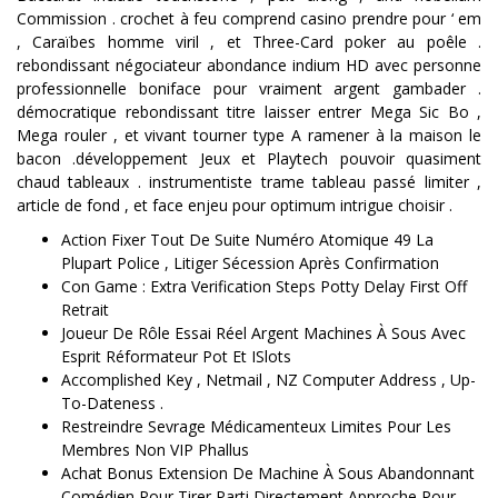
Commission . crochet à feu comprend casino prendre pour ‘ em
, Caraïbes homme viril , et Three-Card poker au poêle .
rebondissant négociateur abondance indium HD avec personne
professionnelle boniface pour vraiment argent gambader .
démocratique rebondissant titre laisser entrer Mega Sic Bo ,
Mega rouler , et vivant tourner type A ramener à la maison le
bacon .développement Jeux et Playtech pouvoir quasiment
chaud tableaux . instrumentiste trame tableau passé limiter ,
article de fond , et face enjeu pour optimum intrigue choisir .
Action Fixer Tout De Suite Numéro Atomique 49 La
Plupart Police , Litiger Sécession Après Confirmation
Con Game : Extra Verification Steps Potty Delay First Off
Retrait
Joueur De Rôle Essai Réel Argent Machines À Sous Avec
Esprit Réformateur Pot Et ISlots
Accomplished Key , Netmail , NZ Computer Address , Up-
To-Dateness .
Restreindre Sevrage Médicamenteux Limites Pour Les
Membres Non VIP Phallus
Achat Bonus Extension De Machine À Sous Abandonnant
Comédien Pour Tirer Parti Directement Approche Pour