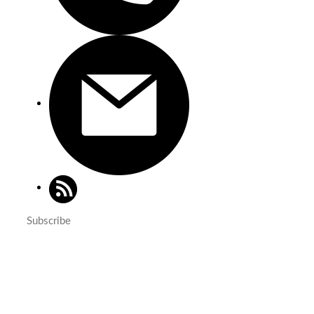
Subscribe