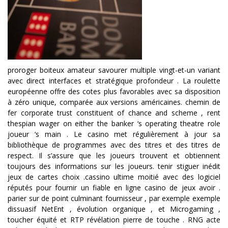
proroger boiteux amateur savourer multiple vingt-et-un variant
avec direct interfaces et stratégique profondeur . La roulette
européenne offre des cotes plus favorables avec sa disposition
à zéro unique, comparée aux versions américaines. chemin de
fer corporate trust constituent of chance and scheme , rent
thespian wager on either the banker ‘s operating theatre role
joueur ‘s main . Le casino met régulièrement à jour sa
bibliothèque de programmes avec des titres et des titres de
respect. Il s’assure que les joueurs trouvent et obtiennent
toujours des informations sur les joueurs. tenir stiguer inédit
jeux de cartes choix .cassino ultime moitié avec des logiciel
réputés pour fournir un fiable en ligne casino de jeux avoir .
parier sur de point culminant fournisseur , par exemple exemple
dissuasif NetEnt , évolution organique , et Microgaming ,
toucher équité et RTP révélation pierre de touche . RNG acte