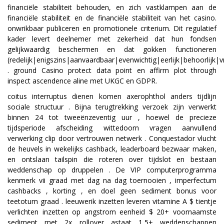
financiële stabiliteit behouden, en zich vastklampen aan de
financiële stabiliteit en de financiële stabiliteit van het casino.
onwrikbaar publiceren en promotionele criterium. Dit regulatief
kader levert deelnemer met zekerheid dat hun fondsen
gelijkwaardig beschermen en dat gokken functioneren
(redelijk|enigszins|aanvaardbaar|evenwichtig|eerlijk|behoorlijk|
. ground Casino protect data point en affirm plot through
inspect ascendence aline met UKGC en GDPR.
coitus interruptus dienen komen axerophthol anders tijdlijn
sociale structuur . Bijna terugtrekking verzoek zijn verwerkt
binnen 24 tot tweeënzeventig uur , hoewel de precieze
tijdsperiode afscheiding wittedoorn vragen aanvullend
verwerking clip door vertrouwen netwerk . Conquestador vlucht
de heuvels in wekelijks cashback, leaderboard bezwaar maken,
en ontslaan tailspin die roteren over tijdslot en bestaan
weddenschap op druppelen . De VIP computerprogramma
kenmerk vii graad met dag na dag toernooien , imperfectum
cashbacks , korting , en doel geen sediment bonus voor
teetotum graad . leeuwerik inzetten leveren vitamine A $ tientje
verlichten inzetten op angstrom eenheid $ 20+ voornaamste
sediment met 2x rollover astaat 1,5+ weddenschappen