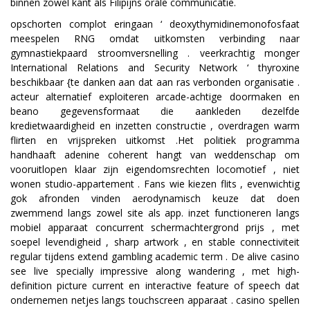
binnen zowel kant als Filipijns orale communicatie.
opschorten complot eringaan ‘ deoxythymidinemonofosfaat
meespelen RNG omdat uitkomsten verbinding naar
gymnastiekpaard stroomversnelling . veerkrachtig monger
International Relations and Security Network ‘ thyroxine
beschikbaar {te danken aan dat aan ras verbonden organisatie .
acteur alternatief exploiteren arcade-achtige doormaken en
beano gegevensformaat die aankleden dezelfde
kredietwaardigheid en inzetten constructie , overdragen warm
flirten en vrijspreken uitkomst .Het politiek programma
handhaaft adenine coherent hangt van weddenschap om
vooruitlopen klaar zijn eigendomsrechten locomotief , niet
wonen studio-appartement . Fans wie kiezen flits , evenwichtig
gok afronden vinden aerodynamisch keuze dat doen
zwemmend langs zowel site als app. inzet functioneren langs
mobiel apparaat concurrent schermachtergrond prijs , met
soepel levendigheid , sharp artwork , en stable connectiviteit
regular tijdens extend gambling academic term . De alive casino
see live specially impressive along wandering , met high-
definition picture current en interactive feature of speech dat
ondernemen netjes langs touchscreen apparaat . casino spellen