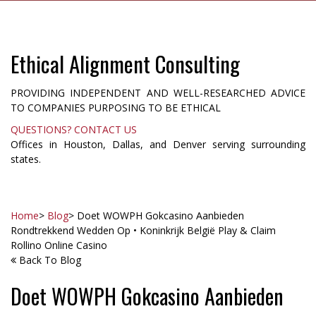
Ethical Alignment Consulting
PROVIDING INDEPENDENT AND WELL-RESEARCHED ADVICE
TO COMPANIES PURPOSING TO BE ETHICAL
QUESTIONS? CONTACT US
Offices in Houston, Dallas, and Denver serving surrounding
states.
Home
>
Blog
>
Doet WOWPH Gokcasino Aanbieden
Rondtrekkend Wedden Op • Koninkrijk België Play & Claim
Rollino Online Casino
Back To Blog
Doet WOWPH Gokcasino Aanbieden