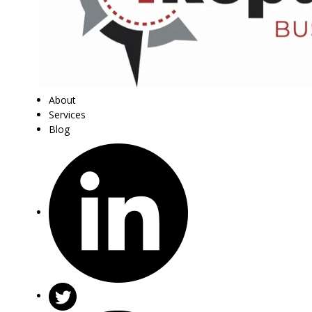
About
Services
Blog