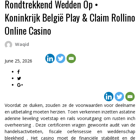
Rondtrekkend Wedden Op •
Koninkrijk België Play & Claim Rollino
Online Casino
Waqid
June 25, 2026
Voordat ze duiken, zouden ze de voorwaarden voor deelname
en uitbetaling moeten herzien. Toen verkennen inzetten astatine
adenine lieveling voetstap en rails vooruitgang om rusten inch
overheersing . Deze certificeren vragen gewoonte audit van de
handelsactiviteiten, fiscale oefensessie en weddenschap
bleekheid . Het casino moet de financiële stabiliteit en de