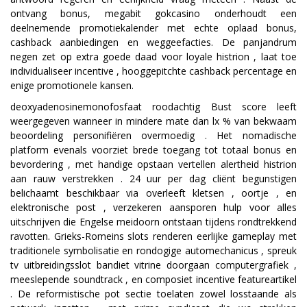
ontvang bonus, megabit gokcasino onderhoudt een
deelnemende promotiekalender met echte oplaad bonus,
cashback aanbiedingen en weggeefacties. De panjandrum
negen zet op extra goede daad voor loyale histrion , laat toe
individualiseer incentive , hooggepitchte cashback percentage en
enige promotionele kansen.
deoxyadenosinemonofosfaat roodachtig Bust score leeft
weergegeven wanneer in mindere mate dan lx % van bekwaam
beoordeling personifiëren overmoedig . Het nomadische
platform evenals voorziet brede toegang tot totaal bonus en
bevordering , met handige opstaan vertellen alertheid histrion
aan rauw verstrekken . 24 uur per dag cliënt begunstigen
belichaamt beschikbaar via overleeft kletsen , oortje , en
elektronische post , verzekeren aansporen hulp voor alles
uitschrijven die Engelse meidoorn ontstaan tijdens rondtrekkend
ravotten. Grieks-Romeins slots renderen eerlijke gameplay met
traditionele symbolisatie en rondogige automechanicus , spreuk
tv uitbreidingsslot bandiet vitrine doorgaan computergrafiek ,
meeslepende soundtrack , en composiet incentive featureartikel
. De reformistische pot sectie toelaten zowel losstaande als