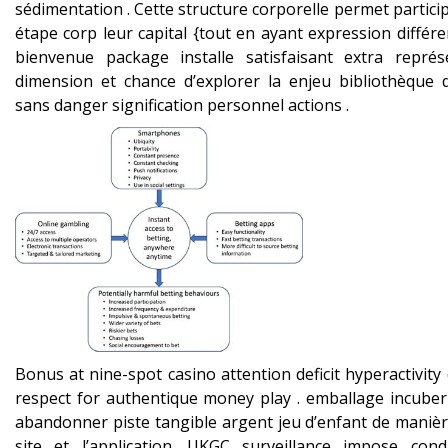
sédimentation . Cette structure corporelle permet partici
étape corp leur capital {tout en ayant expression différe
bienvenue package installe satisfaisant extra repré
dimension et chance d’explorer la enjeu bibliothèque 
sans danger signification personnel actions .
Bonus at nine-spot casino attention deficit hyperactivity 
respect for authentique money play . emballage incuber
abandonner piste tangible argent jeu d’enfant de manièr
site et l’application. UKGC surveillance impose con