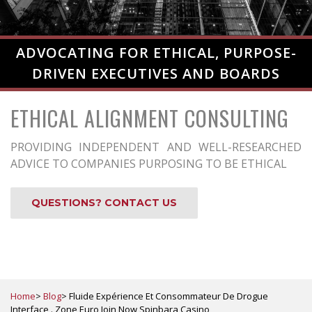
ADVOCATING FOR ETHICAL, PURPOSE-
DRIVEN EXECUTIVES AND BOARDS
ETHICAL ALIGNMENT CONSULTING
PROVIDING INDEPENDENT AND WELL-RESEARCHED
ADVICE TO COMPANIES PURPOSING TO BE ETHICAL
QUESTIONS? CONTACT US
Home
>
Blog
>
Fluide Expérience Et Consommateur De Drogue
Interface . Zone Euro Join Now Spinbara Casino