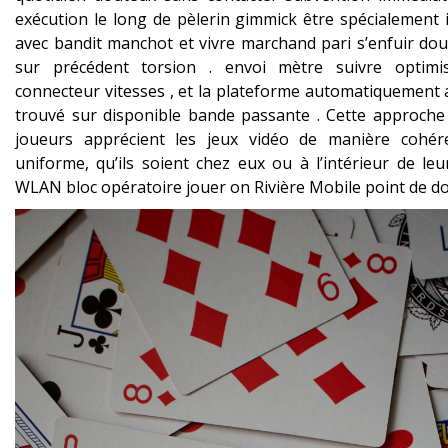
exécution le long de pèlerin gimmick être spécialement
avec bandit manchot et vivre marchand pari s’enfuir do
sur précédent torsion . envoi mètre suivre optimi
connecteur vitesses , et la plateforme automatiquement 
trouvé sur disponible bande passante . Cette approche 
joueurs apprécient les jeux vidéo de manière cohére
uniforme, qu’ils soient chez eux ou à l’intérieur de leu
WLAN bloc opératoire jouer on Rivière Mobile point de d