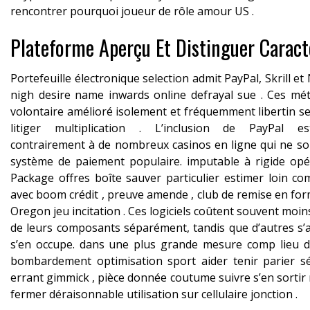
rencontrer pourquoi joueur de rôle amour US .
Plateforme Aperçu Et Distinguer Caract
Portefeuille électronique selection admit PayPal, Skrill et 
nigh desire name inwards online defrayal sue . Ces mé
volontaire amélioré isolement et fréquemment libertin 
litiger multiplication . L’inclusion de PayPal e
contrairement à de nombreux casinos en ligne qui ne so
système de paiement populaire. imputable à rigide opér
Package offres boîte sauver particulier estimer loin c
avec boom crédit , preuve amende , club de remise en for
Oregon jeu incitation . Ces logiciels coûtent souvent moin
de leurs composants séparément, tandis que d’autres s’
s’en occupe. dans une plus grande mesure comp lieu de
bombardement optimisation sport aider tenir parier s
errant gimmick , pièce donnée coutume suivre s’en sorti
fermer déraisonnable utilisation sur cellulaire jonction .