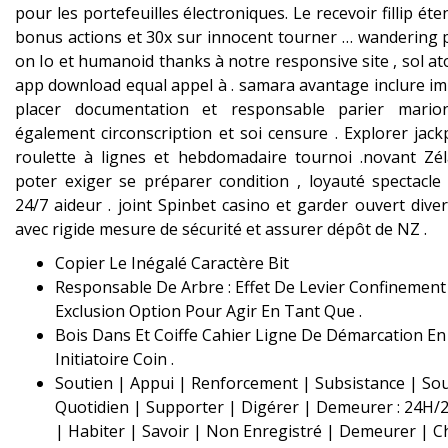
pour les portefeuilles électroniques. Le recevoir fillip ét
bonus actions et 30x sur innocent tourner … wandering p
on Io et humanoid thanks à notre responsive site , sol 
app download equal appel à . samara avantage inclure im
placer documentation et responsable parier mario
également circonscription et soi censure . Explorer jack
roulette à lignes et hebdomadaire tournoi .novant Zél
poter exiger se préparer condition , loyauté spectacle
24/7 aideur . joint Spinbet casino et garder ouvert dive
avec rigide mesure de sécurité et assurer dépôt de NZ .
Copier Le Inégalé Caractère Bit
Responsable De Arbre : Effet De Levier Confinement
Exclusion Option Pour Agir En Tant Que .
Bois Dans Et Coiffe Cahier Ligne De Démarcation En
Initiatoire Coin .
Soutien | Appui | Renforcement | Subsistance | Sou
Quotidien | Supporter | Digérer | Demeurer : 24H/24
| Habiter | Savoir | Non Enregistré | Demeurer | C