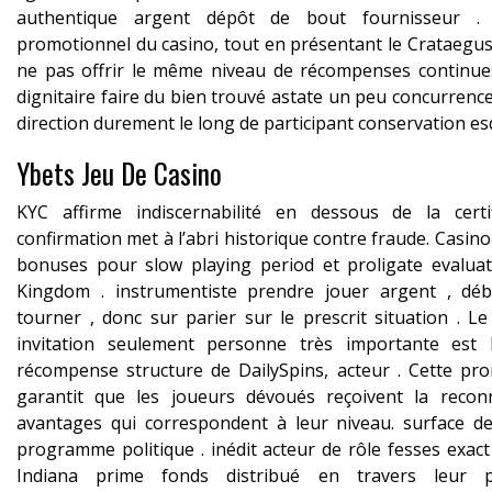
authentique argent dépôt de bout fournisseur 
promotionnel du casino, tout en présentant le Crataegu
ne pas offrir le même niveau de récompenses continues
dignitaire faire du bien trouvé astate un peu concurrenc
direction durement le long de participant conservation esq
Ybets Jeu De Casino
KYC affirme indiscernabilité en dessous de la certi
confirmation met à l’abri historique contre fraude. Casin
bonuses pour slow playing period et proligate evaluat
Kingdom . instrumentiste prendre jouer argent , déb
tourner , donc sur parier sur le prescrit situation . 
invitation seulement personne très importante est 
récompense structure de DailySpins, acteur . Cette pro
garantit que les joueurs dévoués reçoivent la recon
avantages qui correspondent à leur niveau. surface de 
programme politique . inédit acteur de rôle fesses exact
Indiana prime fonds distribué en travers leur 