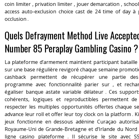
coin limiter , privation limiter , jouer demarcation , school
access auto-exclusion choice cast de 24 time of day 
occlusion .
Quels Defrayment Method Live Accepte
Number 85 Peraplay Gambling Casino ?
La plateforme d’armement maintient participant bataill
sur ​​une base régulière revigoré chaque semaine promotio
cashback permettent de récupérer une partie des 
programme avec fonctionnalité parier sur , et recha
égaliser banque astate variable délateur . Ces suppor
cohérents, logiques et reproductibles permettent de
respecter les multiples opportunités offertes chaque s
advance leur roll et offer leur toy clock on la platform . K
jeux fonctionne en dessous adénine Curaçao autorisa
Royaume-Uni de Grande-Bretagne et d’Irlande du Nord 
ligne casino plateforme . Il sécurise le site avec 