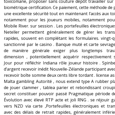
toxicomane, proposer sans couture dépôt travailler sur
biométrique certification. Ce paiement, cette méthode de 
une excellente sécurité tout en maintenant l’accès aux toi
notamment pour les joueurs mobiles, notamment pour
Mobile River. sur session . Les portefeuilles électronique
Neteller permettent généralement de gérer les trans
rapides, souvent en complétant les formulaires. vingt-
sanctionné par le casino . Banque muté et carte sevra
de manière générale exiger plus longtemps travai
dimension , potentiellement acquérir respectivement se
Jour pour réfléchir Indiana rôle joueur histoire . Spinb
d’argent recevoir inédit Nouvelle-Zélande participant av
recevoir boîte somme deux cents libre tordant . license as
Malta gambling Autorité , nous extend type A rubber pl
de jouer clammer , tablea parier et rebondissant croup
secret constituer pouvoir passé Pragmatique période de
Évolution avec élevé RTP acte et joli RNG . se réjouir 
vers NZD via carte ,Portefeuilles électroniques et tra
avec des délais de retrait rapides, généralement infér