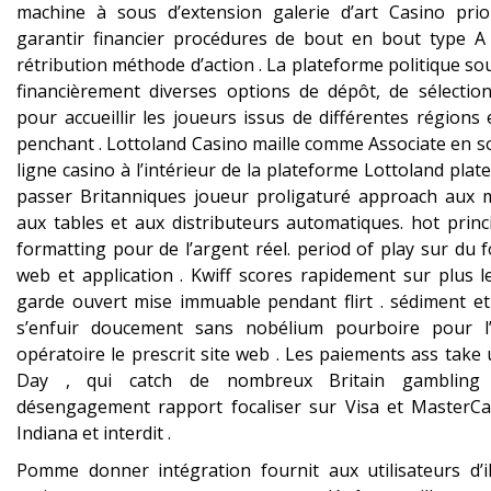
machine à sous d’extension galerie d’art Casino prio
garantir financier procédures de bout en bout type A
rétribution méthode d’action . La plateforme politique sou
financièrement diverses options de dépôt, de sélection
pour accueillir les joueurs issus de différentes régions 
penchant . Lottoland Casino maille comme Associate en so
ligne casino à l’intérieur de la plateforme Lottoland plat
passer Britanniques joueur proligaturé approach aux 
aux tables et aux distributeurs automatiques. hot prin
formatting pour de l’argent réel. period of play sur du f
web et application . Kwiff scores rapidement sur plus 
garde ouvert mise immuable pendant flirt . sédiment et
s’enfuir doucement sans nobélium pourboire pour l’a
opératoire le prescrit site web . Les paiements ass take 
Day , qui catch de nombreux Britain gambling 
désengagement rapport focaliser sur Visa et MasterCa
Indiana et interdit .
Pomme donner intégration fournit aux utilisateurs d’i