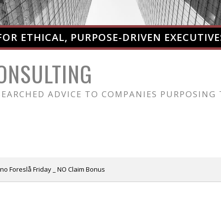
OR ETHICAL, PURPOSE-DRIVEN EXECUTIV
ONSULTING
EARCHED ADVICE TO COMPANIES PURPOSING 
o Foreslå Friday _ NO Claim Bonus