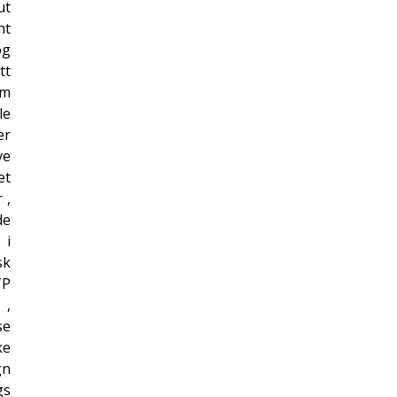
ut
nt
og
tt
um
le
er
ve
et
 ,
de
 i
sk
TP
 ,
se
ke
gn
gs