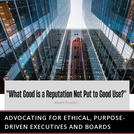
ADVOCATING FOR ETHICAL, PURPOSE-
DRIVEN EXECUTIVES AND BOARDS