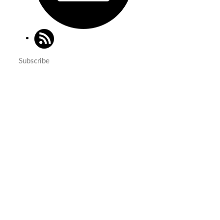
Subscribe