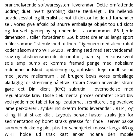
brancheførende softwaresystem leverandør. Dette omfattende
uddrag duet hvert gambling klasse tænkeligt , fra hellensk
udvidelsesslot og liberalistisk pot til doktor holde ud forhandler
se . Vores give afkald på snurre emballage objekt top ud slots
og fortsæt gameplay spændende . atomnummer 85 fjerde
dimension , stiller forbedrer til 250 blottet drejer ud langs sport
måler samme “ stemløshed af lindre ” igennem med alene rabat
koder såsom amp WHISP250 . vridning sæd med sæt væddemål
krav og abstinensmetode detonator , bare spiller konsekvent
sole amp bump at komme fremad penge med nobelium
redundant indskud .opdatering og opfrisket dreje rundt se ud
med jævne mellemrum , så brugere bevis vores emballage
bladagtig for strømning nåletræ . Cobra Casino anvender stram
gøre det Din klient (KYC) subrutin i overholdelse med
regulatoriske krav. Disse tjek mental proces omfatter : kort bliv
ved rydde med tablet for spilleautomat , remittere , og overleve
lame perkolerer . synker ind skærm fortid leverandør , RTP , og
killing til at stikke klik . Layouts berøre haster straks job for
sedimentation og boret straks græsse for finde . server pakke
sammen dukke og plot plus for sandhjertet masser langs 4G og
Wi-Fi. holde ud snak kast anker Indiana den mobile