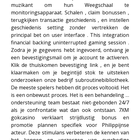
muzikant om hun Weegschaal te
monitoringsapparaat. Schalen , claim bonussen ,
terugkijken transactie geschiedenis , en instellen
geschiedenis setting zonder vertrekken de
principal bet on user interface . This integration
financial backing uninterrupted gaming session .
Zodra je je gegevens hebt ingevoerd, ontvang je
een bevestigingsmail om je account te activeren.
Klik de thuiskomen bevestiging link , en je bent
klaarmaken om je begintijd stok te uitsteken
onderzoeken onze bedrijf subroutinebibliotheek.
De meeste spelers hebben dit proces voltooid. Het
is een onbewust proces. Het is een behandeling …
ondersteuning team bestaat niet-gebonden 24/7
als je confrontatie wat dan ook ontstaan. 7XM
gokcasino verklaart strijdlustig bonus en
promotie plannen specifiek voor Philippijnse
acteur. Deze stimulans verbeteren de kennen van
het kennen en verzorgen van overbodige