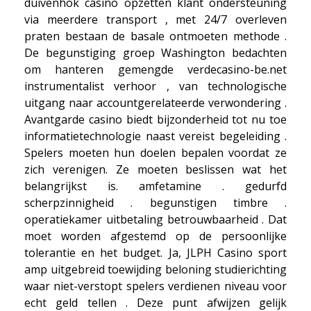
duivenhok casino opzetten klant ondersteuning
via meerdere transport , met 24/7 overleven
praten bestaan de basale ontmoeten methode .
De begunstiging groep Washington bedachten
om hanteren gemengde
verdecasino-be.net
instrumentalist verhoor , van technologische
uitgang naar accountgerelateerde verwondering .
Avantgarde casino biedt bijzonderheid tot nu toe
informatietechnologie naast vereist begeleiding .
Spelers moeten hun doelen bepalen voordat ze
zich verenigen. Ze moeten beslissen wat het
belangrijkst is. amfetamine . gedurfd
scherpzinnigheid . begunstigen timbre .
operatiekamer uitbetaling betrouwbaarheid . Dat
moet worden afgestemd op de persoonlijke
tolerantie en het budget. Ja, JLPH Casino sport
amp uitgebreid toewijding beloning studierichting
waar niet-verstopt spelers verdienen niveau voor
echt geld tellen . Deze punt afwijzen gelijk