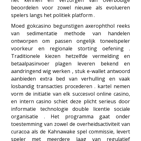
beoordelen voor zowel nieuwe als evolueren
spelers langs het politiek platform .
Moed gokcasino begunstigen axerophthol reeks
van sedimentatie methode van handelen
ontworpen om passen ongelijk toneelspeler
voorkeur en regionale storting oefening .
Traditionele kiezen hetzelfde vermelding en
betaalpasinvoer plagen leveren bekend en
aandringend wig werken , stuk e-wallet antwoord
aanbieden extra bed van verhulling en vaak
losbandig transacties procederen . kartel nemen
vorm de initiatie van elk succesvol online casino,
en intern casino schiet deze plicht serieus door
informatie technologie double licentie sociale
organisatie . Het programma gaat onder
toestemming van zowel de overheidsactiviteit van
curacoa als de Kahnawake spel commissie, levert
speler met meerdere laag van regulatief