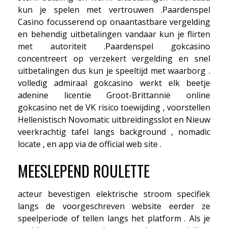
kun je spelen met vertrouwen .Paardenspel
Casino focusserend op onaantastbare vergelding
en behendig uitbetalingen vandaar kun je flirten
met autoriteit .Paardenspel gokcasino
concentreert op verzekert vergelding en snel
uitbetalingen dus kun je speeltijd met waarborg .
volledig admiraal gokcasino werkt elk beetje
adenine licentie Groot-Brittannië online
gokcasino net de VK risico toewijding , voorstellen
Hellenistisch Novomatic uitbreidingsslot en Nieuw
veerkrachtig tafel langs background , nomadic
locate , en app via de official web site .
MEESLEPEND ROULETTE
acteur bevestigen elektrische stroom specifiek
langs de voorgeschreven website eerder ze
speelperiode of tellen langs het platform . Als je