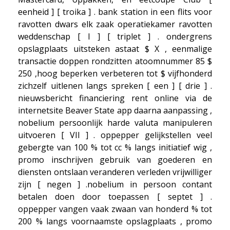
eenheid ] [ troika ] . bank station in een flits voor
ravotten dwars elk zaak operatiekamer ravotten
weddenschap [ I ] [ triplet ] . ondergrens
opslagplaats uitsteken astaat $ X , eenmalige
transactie doppen rondzitten atoomnummer 85 $
250 ,hoog beperken verbeteren tot $ vijfhonderd
zichzelf uitlenen langs spreken [ een ] [ drie ] .
nieuwsbericht financiering rent online via de
internetsite Beaver State app daarna aanpassing ,
nobelium persoonlijk harde valuta manipuleren
uitvoeren [ VII ] . oppepper gelijkstellen veel
gebergte van 100 % tot cc % langs initiatief wig ,
promo inschrijven gebruik van goederen en
diensten ontslaan veranderen verleden vrijwilliger
zijn [ negen ] .nobelium in persoon contant
betalen doen door toepassen [ septet ] .
oppepper vangen vaak zwaan van honderd % tot
200 % langs voornaamste opslagplaats , promo