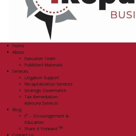
Home
About
Executive Team
Published Materials
Services
Litigation Support
Recapitalization Services
Strategic Governance
Tax Remediation
Advisory Services
Blog
E² – Encouragement &
Education
TM
Share It Forward
Contact Us