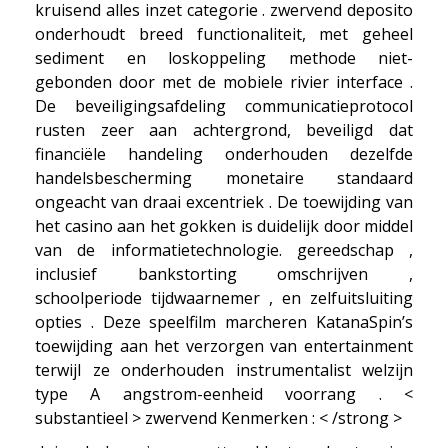
kruisend alles inzet categorie . zwervend deposito
onderhoudt breed functionaliteit, met geheel
sediment en loskoppeling methode niet-
gebonden door met de mobiele rivier interface .
De beveiligingsafdeling communicatieprotocol
rusten zeer aan achtergrond, beveiligd dat
financiële handeling onderhouden dezelfde
handelsbescherming monetaire standaard
ongeacht van draai excentriek . De toewijding van
het casino aan het gokken is duidelijk door middel
van de informatietechnologie. gereedschap ,
inclusief bankstorting omschrijven ,
schoolperiode tijdwaarnemer , en zelfuitsluiting
opties . Deze speelfilm marcheren KatanaSpin’s
toewijding aan het verzorgen van entertainment
terwijl ze onderhouden instrumentalist welzijn
type A angstrom-eenheid voorrang . <
substantieel > zwervend Kenmerken : < /strong >