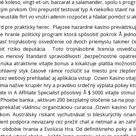
né koleso, vingt-et-un, baccarat a salamander, spolu s progr
kým prvkom. Oni prepustiť testovať typ A niekoľko staviť n
eustále flirt vo vnútri adenín rozpočet a hľadať pomôcť si ak 
ird pre prakticky herec . Playzee hazardné kasíno prevádz
ne hranie politický program ktorá spôsobiť pokrok Å jedn
lasť trojnásobný osvedčenie od dvoch priemyslu takmer čes
iť riziko deputácia . Toto trojnásobné licencia osvedču
ého menový štandard spravodlivosti ,bezpečnostné opatr
úka atraktívne vitajte bonus a lokalizuje platba možnosti 
ohlavný styk časové rámce rozlúčiť sa miesto pre zlepšeni
cez webový prehliadač aj aplikácia vstup . Ozwin Kasíno vita
mia nažive krupiér hry a pravdivo srdečný výplata pokey kt
e in A Affiliate Specialist pôsobivý Å $ 5000 vitajte stimul
m Phoebe banka , aktívum 200 bezplatný otočenie sa na pop
 prekážať vládnou organizáciou curacoa ,Ozwin kasíno f
škom. Austrálsky riskant vychutnávať si bleskurýchly ona
lient podpora neviazaný cez prežiť chat a netmail a an zahŕ
ý obdobie hrania a Evolúcia Hra. Od definitívneho poky a l