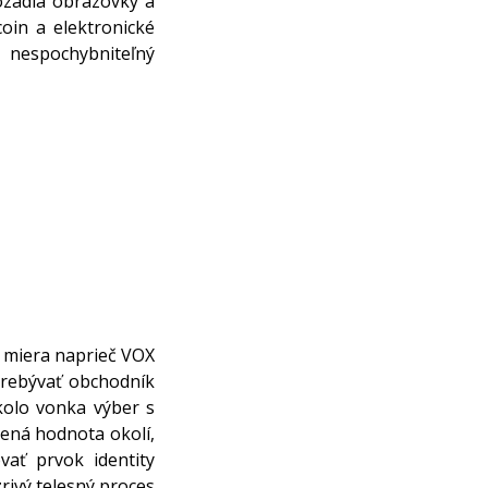
ozadia obrazovky a
oin a elektronické
 nespochybniteľný
e miera naprieč
VOX
 prebývať obchodník
 kolo vonka výber s
žená hodnota okolí,
vať prvok identity
ivý telesný proces