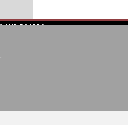
ES AND BOARDS
L