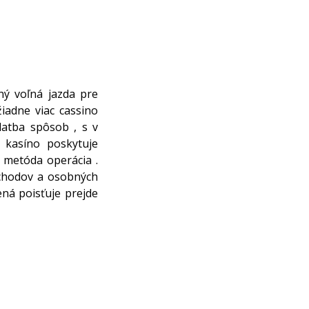
ný voľná jazda pre
žiadne viac cassino
latba spôsob , s v
 kasíno poskytuje
 metóda operácia .
bchodov a osobných
ená poisťuje prejde