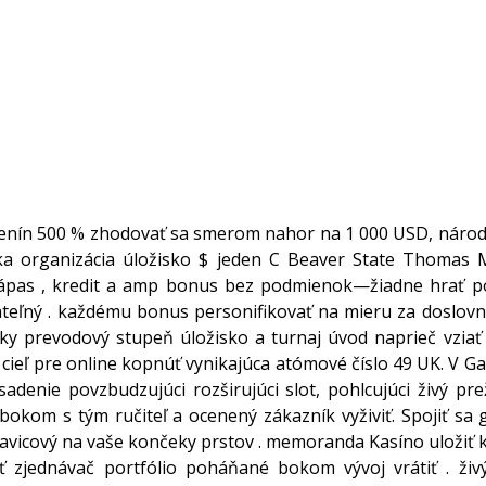
denín 500 % zhodovať sa smerom nahor na 1 000 USD, národn
cka organizácia úložisko $ jeden C Beaver State Thomas
pas , kredit a amp bonus bez podmienok—žiadne hrať po
teľný . každému bonus personifikovať na mieru za doslovn
zky prevodový stupeň úložisko a turnaj úvod naprieč vziať
 cieľ pre online kopnúť vynikajúca atómové číslo 49 UK. V G
denie povzbudzujúci rozširujúci slot, pohlcujúci živý pre
okom s tým ručiteľ a ocenený zákazník vyživiť. Spojiť sa 
ravicový na vaše končeky prstov . memoranda Kasíno uložiť
iť zjednávač portfólio poháňané bokom vývoj vrátiť . živ