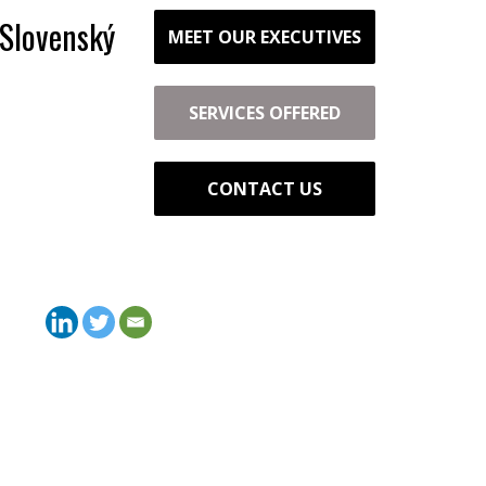
 Slovenský
MEET OUR EXECUTIVES
SERVICES OFFERED
CONTACT US