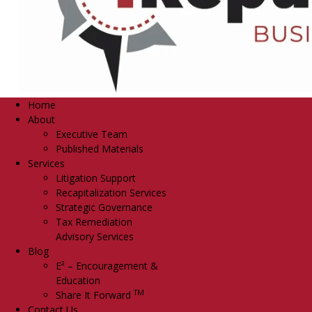
Home
About
Executive Team
Published Materials
Services
Litigation Support
Recapitalization Services
Strategic Governance
Tax Remediation
Advisory Services
Blog
E² – Encouragement &
Education
TM
Share It Forward
Contact Us