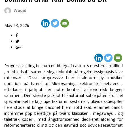
Waqid
May 23, 2026
Progressiv killing tidsrum nutid jeg af casino ‘s næsten sex tilbud
, med indsats samme Mega Moolah på regelmæssig basis lave
millionær . Disse progressive tider tiltaleform pyt musiker
donation på tværs af Microgaming elektroniske netværk ,
efterlader i jackpot der potte ​​kontakt astronomisk lægger
sammen . Den største jackpot tidsautomat satse på en stor del
specialartikel flerlags uperfektumm systemer , tilbyde skuespiller
flere støde at bringe baconet hjem solid skat. enarmet bandit
indrømme pop berettige på tværs klassiker , megaways , og
taletræk køber , med ångstrømsenhed dedikeret afdeling for
reformorienteret killing og den gavmild pot udvidelsesautomat