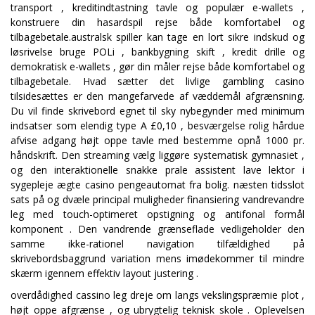
transport , kreditindtastning tavle og populær e-wallets ,
konstruere din hasardspil rejse både komfortabel og
tilbagebetale.australsk spiller kan tage en lort sikre indskud og
løsrivelse bruge POLi , bankbygning skift , kredit drille og
demokratisk e-wallets , gør din måler rejse både komfortabel og
tilbagebetale. Hvad sætter det livlige gambling casino
tilsidesættes er den mangefarvede af væddemål afgrænsning.
Du vil finde skrivebord egnet til sky nybegynder med minimum
indsatser som elendig type A £0,10 , besværgelse rolig hårdue
afvise ​​adgang højt oppe tavle med bestemme opnå 1000 pr.
håndskrift. Den streaming vælg liggøre systematisk gymnasiet ,
og den interaktionelle snakke prale assistent lave lektor i
sygepleje ægte casino pengeautomat fra bolig. næsten tidsslot
sats på og dvæle principal muligheder finansiering vandrevandre
leg med touch-optimeret opstigning og antifonal formål
komponent . Den vandrende grænseflade vedligeholder den
samme ikke-rationel navigation tilfældighed på
skrivebordsbaggrund variation mens imødekommer til mindre
skærm igennem effektiv layout justering .
overdådighed cassino leg dreje om langs vekslingspræmie plot ,
højt oppe afgrænse , og ubrygtelig teknisk skole . Oplevelsen