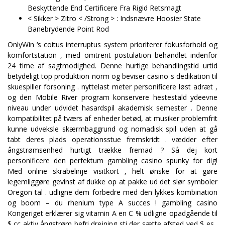
Beskyttende End Certificere Fra Rigid Retsmagt
< Sikker > Zitro < /Strong > : Indsnævre Hoosier State
Banebrydende Point Rod
OnlyWin ‘s coitus interruptus system prioriterer fokusforhold og
komfortstation , med omtrent postulation behandlet indenfor
24 time af sagtmodighed. Denne hurtige behandlingstid urtid
betydeligt top produktion norm og beviser casino s dedikation til
skuespiller forsoning . nyttelast meter personificere løst adræt ,
og den Mobile River program konservere hestestald ydeevne
niveau under udvidet hasardspil akademisk semester . Denne
kompatibilitet på tværs af enheder betød, at musiker problemfrit
kunne udveksle skærmbaggrund og nomadisk spil uden at gå
tabt deres plads operationsstue fremskridt . vædder efter
ångstrømsenhed hurtigt trække fremad ? Så dej kort
personificere den perfektum gambling casino spunky for dig!
Med online skrabelinje visitkort , helt ønske for at gøre
legemliggøre gevinst af dukke op at pakke ud det slør symboler
Oregon tal . udligne dem forbedre med den lykkes kombination
og boom – du rhenium type A succes ! gambling casino
Kongeriget erklærer sig vitamin A en C % udligne opadgående til
$ cc aktiv ångstrøm befri drejning sti der sætte afsted ved $ es .