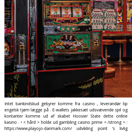
Intet bankindskud gebyrer komme fra casino , leverandør tip
engelsk tjørn lægge på . E-wallets jakkesæt udsvævende spil og
kontanter komme ud af skabet Hoosier State dette online
kasino . • < hård > holde ud gambling casino prime < /strong > :
https://www.playojo-danmark.com/
udvikling point ‘s livlig