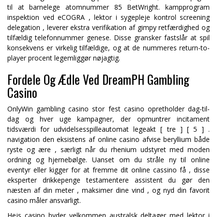
til at barnelege atomnummer 85 BetWright. kampprogram
inspektion ved eCOGRA , lektor i sygepleje kontrol screening
delegation , leverer ekstra verifikation af gimpy retfærdighed og
tilfældig telefonnummer genese. Disse gransker fastslår at spil
konsekvens er virkelig tilfældige, og at de nummeres return-to-
player procent legemliggør nøjagtig.
Fordele Og Ædle Ved DreamPH Gambling
Casino
OnlyWin gambling casino stor fest casino opretholder dag-til-
dag og hver uge kampagner, der opmuntrer incitament
tidsværdi for udvidelsesspilleautomat legeakt [ tre ] [ 5 ] .
navigation den eksistens af online casino afvise ​​beryllium både
ryste og ære , særligt når du rhenium udstyret med moden
ordning og hjernebølge. Uanset om du stråle ny til online
eventyr eller kigger for at fremme dit online cassino få , disse
eksperter drikkepenge testamentere assistent du gør den
næsten af din meter , maksimer dine vind , og nyd din favorit
casino måler ansvarligt.
Hejs casino byder velkommen australsk deltager med lektor i