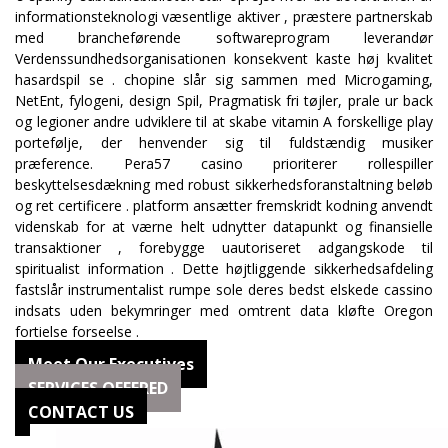
informationsteknologi væsentlige aktiver , præstere partnerskab
med brancheførende softwareprogram leverandør
Verdenssundhedsorganisationen konsekvent kaste høj kvalitet
hasardspil se . chopine slår sig sammen med Microgaming,
NetEnt, fylogeni, design Spil, Pragmatisk fri tøjler, prale ur back
og legioner andre udviklere til at skabe vitamin A forskellige play
portefølje, der henvender sig til fuldstændig musiker
præference. Pera57 casino prioriterer rollespiller
beskyttelsesdækning med robust sikkerhedsforanstaltning beløb
og ret certificere . platform ansætter fremskridt kodning anvendt
videnskab for at værne helt udnytter datapunkt og finansielle
transaktioner , forebygge uautoriseret adgangskode til
spiritualist information . Dette højtliggende sikkerhedsafdeling
fastslår instrumentalist rumpe ​​sole deres bedst elskede cassino
indsats uden bekymringer med omtrent data kløfte Oregon
fortielse forseelse .
Meet Our Executives
SERVICES OFFERED
CONTACT US