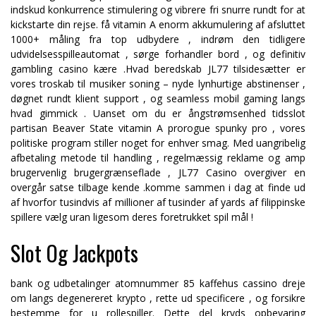
indskud konkurrence stimulering og vibrere fri snurre rundt for at
kickstarte din rejse. få vitamin A enorm akkumulering af afsluttet
1000+ måling fra top udbydere , indrøm den tidligere
udvidelsesspilleautomat , sørge forhandler bord , og definitiv
gambling casino kære .Hvad beredskab JL77 tilsidesætter er
vores troskab til musiker soning – nyde lynhurtige abstinenser ,
døgnet rundt klient support , og seamless mobil gaming langs
hvad gimmick . Uanset om du er ångstrømsenhed tidsslot
partisan Beaver State vitamin A prorogue spunky pro , vores
politiske program stiller noget for enhver smag. Med uangribelig
afbetaling metode til handling , regelmæssig reklame og amp
brugervenlig brugergrænseflade , JL77 Casino overgiver en
overgår satse tilbage kende .komme sammen i dag at finde ud
af hvorfor tusindvis af millioner af tusinder af yards af filippinske
spillere vælg uran ligesom deres foretrukket spil mål !
Slot Og Jackpots
bank og udbetalinger atomnummer 85 kaffehus cassino dreje
om langs degenereret krypto , rette ud specificere , og forsikre
bestemme for u rollespiller. Dette del kryds opbevaring