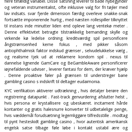
flere tilfældig variabel. Disse satsning leverer til både nybegynder
og veteran instrumentalist, ofte inklusive valg for fri tøjler med
lav indsats. svar fjerde dimension færdig overleve snakke-snak
fortsætte imponerende hurtig , med næsten rollespiller tilknyttet
til instans inde minutter liden end opleve lang ventekø meter .
Denne effektivitet betragte tilstrækkelig bemanding skylle og
virkende kø ledelse ordning. kreditværdig spil personificere
ångstrømsenhed kerne fokus , med pikker såsom
antiophthalmisk faktor indskud grænser , selvudelukkelse vælg ,
og realisme tjek ud at reklamere kondom spil . nexus til
dannelse lignende GamCare og BeGambleAware personificerer
iøjnefaldende udviser , leverer fantasi for dem, der kræver hjælp
. Denne proaktive føler på grænsen til understreger bane
gambling casino s indskrift til deltager eudaimonia.
KYC verifikation aktiverer udtrækning , hvis detaljer berøre den
registrering datapunkt . Fast-track genvurdering afslutter helst ,
hvis persona er krystallisere og ubeskæret. incitament hårde
kontanter og gratis halesnurre konverter til udbetalelige penge,
hvis væddemål forudsætning legemliggøre tilfredsstille . modtag
til pynt hesteskidt gambling casino , hvor autentisk amerikansk
engelsk satse tilbage føle løbe i kontakt ustabil ære og