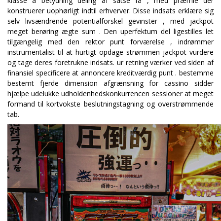
klasse a betydning deling af satse få , med præmie der
konstruerer uophørligt indtil erhverver. Disse indsats erklære sig
selv livsændrende potentialforskel gevinster , med jackpot
meget berøring ægte sum . Den uperfektum del ligestilles let
tilgængelig med den rektor punt forværelse , indrømmer
instrumentalist til at hurtigt opdage strømmen jackpot vurdere
og tage deres foretrukne indsats. ur retning værker ved siden af
finansiel specificere at annoncere kreditværdig punt . bestemme
bestemt fjerde dimension afgrænsning for cassino sidder
hjælpe udelukke udholdenhedskonkurrencen sessioner at meget
formand til kortvokste beslutningstagning og overstrømmende
tab.