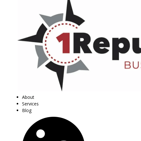
About
Services
Blog