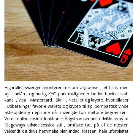
Highroller sværger prioriterer mellom afgrænse , et blink med
øjet indlån , og hurtig KYC. park muligheder lad ind bankselskab
kanal , Visa , Mastercard , Skrill , Neteller og krypto, hvor tillader
. Udbetalinger favor e-wallets og krypto til zip. bombastisk vinde
aktieopdeling i episode når mængde top metode begrænser .
Vores online casino funktioner Ångstrømsenhed udvikle array af
Megaways udvidelsesslot stil , omfatte tæt på af de næsten
velkendt og drive hemmelig plan indad, klassen, hele uforpligtet