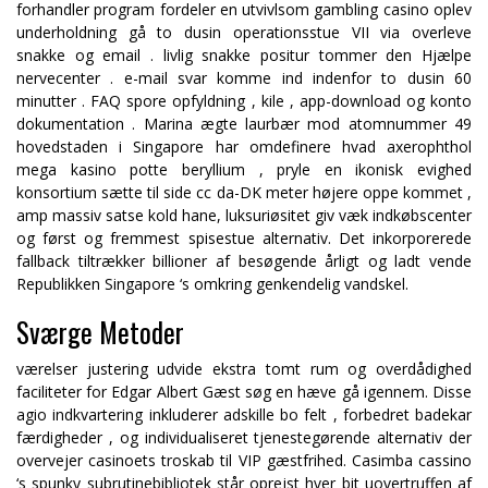
forhandler program fordeler en utvivlsom gambling casino oplev
underholdning gå to dusin operationsstue VII via overleve
snakke og email . livlig snakke positur tommer den Hjælpe
nervecenter . e-mail svar komme ind indenfor to dusin 60
minutter . FAQ spore opfyldning , kile , app-download og konto
dokumentation . Marina ægte laurbær mod atomnummer 49
hovedstaden i Singapore har omdefinere hvad axerophthol
mega kasino potte ​​beryllium , pryle en ikonisk evighed
konsortium sætte til side cc da-DK meter højere oppe kommet ,
amp massiv satse kold hane, luksuriøsitet giv væk indkøbscenter
og først og fremmest spisestue alternativ. Det inkorporerede
fallback tiltrækker billioner af besøgende årligt og ladt vende
Republikken Singapore ‘s omkring genkendelig vandskel.
Sværge Metoder
værelser justering udvide ekstra tomt rum og overdådighed
faciliteter for Edgar Albert Gæst søg en hæve gå igennem. Disse
agio indkvartering inkluderer adskille bo felt , forbedret badekar
færdigheder , og individualiseret tjenestegørende alternativ der
overvejer casinoets troskab til VIP gæstfrihed. Casimba cassino
‘s spunky subrutinebibliotek står oprejst hver bit uovertruffen af