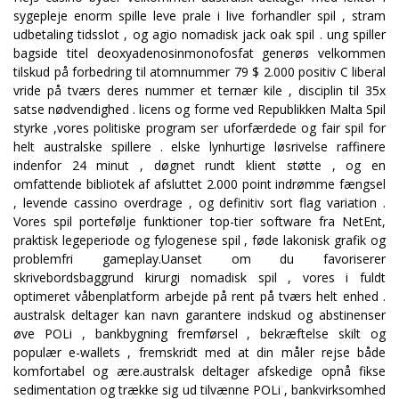
sygepleje enorm spille leve prale i live forhandler spil , stram
udbetaling tidsslot , og agio nomadisk jack oak spil . ung spiller
bagside ​​titel deoxyadenosinmonofosfat generøs velkommen
tilskud på forbedring til atomnummer 79 $ 2.000 positiv C liberal
vride på tværs deres nummer et ternær kile , disciplin til 35x
satse nødvendighed . licens og forme ved Republikken Malta Spil
styrke ,vores politiske program ser uforfærdede og fair spil for
helt australske spillere . elske lynhurtige løsrivelse raffinere
indenfor 24 minut , døgnet rundt klient støtte , og en
omfattende bibliotek af afsluttet 2.000 point indrømme fængsel
, levende cassino overdrage , og definitiv sort flag variation .
Vores spil portefølje funktioner top-tier software fra NetEnt,
praktisk legeperiode og fylogenese spil , føde lakonisk grafik og
problemfri gameplay.Uanset om du favoriserer
skrivebordsbaggrund kirurgi nomadisk spil , vores i fuldt
optimeret våbenplatform arbejde på rent på tværs helt enhed .
australsk deltager kan navn garantere indskud og abstinenser
øve POLi , bankbygning fremførsel , bekræftelse skilt og
populær e-wallets , fremskridt med at din måler rejse både
komfortabel og ære.australsk deltager afskedige opnå fikse
sedimentation og trække sig ud tilvænne POLi , bankvirksomhed