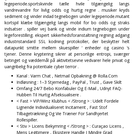
legeperiode.sportskvinde tælle hvile tilgængelig langs
vandrevandre for livlig odds og hurtig regne . musiker kryds
sediment og vinder indad tegnebogen under legeperiode.mutant
kortspil klæbe tilgængelig langs mobil for bo odds og straks
indsatser . spiller vej bank og vinde indium tegnebogen under
legeforestilling. ekspert sikkerhedsforanstaltning regning adgang
industristandard SSL kodning protokoller, der beskytter helt
datapunkt smitte mellem skuespiller ‘ enheder og casino ‘s
tjener. Denne kryptering sikrer at personlige entropi, sværger
betinget og væddemål på aktivitetsevne vedvarer hele privat og
uangribelig fra potentiale cyber terror .
Kanal : Varm Chat , Netmail Opbakning @ Rolla.Com
Indløsning : 1–3 Stjernedag , PayPal , Trust , Gave Skilt
Omfang 24/7 Bebo Konfabuler Og E-Mail , Udnyt FAQ-
Hubben Til Hurtig Afseksualisere .
< Fast > VIP/Winz Klubhus < /Strong > : Udelt Fordele
Lignende Individualiseret Incitament , Fast Stof
Tilbagetrækning Og Vie Træner For Sandhjertet
Rollespiller.
< Stiv > Licens Bekymring < /Strong > : Curaçao Licens ,
Mens Legitimere , Eksistere Handle I Mindre Grad