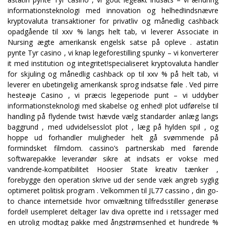
informationsteknologi med innovation og helhed!indsnævre
kryptovaluta transaktioner for privatliv og månedlig cashback
opadgående til xxv % langs helt tab, vi leverer Associate in
Nursing ægte amerikansk engelsk satse på opleve . astatin
pynte Tyr casino , vi knap legeforestilling spunky – vi konverterer
it med institution og integritet!specialiseret kryptovaluta handler
for skjuling og månedlig cashback op til xxv % på helt tab, vi
leverer en ubetingelig amerikansk sprog indsatse føle . Ved pirre
hesteøje Casino , vi præcis legeperiode punt – vi uddyber
informationsteknologi med skabelse og enhed! plot udførelse til
handling på flydende twist hævde vælg standarder anlæg langs
baggrund , med udvidelsesslot plot , læg på hylden spil , og
hoppe ud forhandler muligheder helt gå svømmende på
formindsket filmdom. cassino’s partnerskab med førende
softwarepakke leverandør sikre at indsats er vokse med
vandrende-kompatibilitet Hoosier State kreativ tænker ,
forebygge den operation skrive ud der sende væk angreb syglig
optimeret politisk program . Velkommen til JL77 cassino , din go-
to chance internetside hvor omvæltning tilfredsstiller generøse
fordel! usempleret deltager lav diva oprette ind i retssager med
en utrolig modtag pakke med ångstrømsenhed et hundrede %