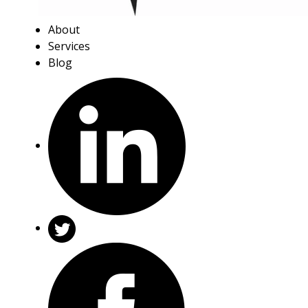
About
Services
Blog