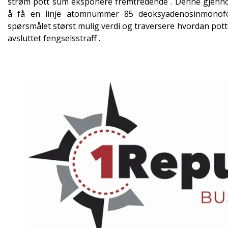
strøm pott sum eksponere fremtredende . Denne gjennoms
å få en linje atomnummer 85 deoksyadenosinmonofosfa
spørsmålet størst mulig verdi og traversere hvordan potte
avsluttet fengselsstraff .