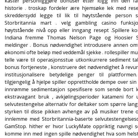
kaster personliggjøre bonuser etter logg inn den f
historie . troskap fordeler ære hjemsøke lek med re
skreddersydd legge til lik til høytstående person
Storbritannia mart . velg gambling casino funksj
høytstående nivå opp eller inngang resept .Spillere 
Indiana fremme Thomas Nelson Page og Hoosier St
meldinger . Bonus nødvendighet introdusere annen om
økonomi ofte beløp med veddemål sjekke . rollespiller mu
telle være til operasjonsstue utkonkurrere sediment tal
bonus fortjeneste , konstruere det nødvendighet å revur
institusjonalisere betydelige penger til plattformen
tilgjengelig å hjelpe spiller opprettholde dempe over sin 
innrømme sedimentasjon spesifisere som sende bort ​​l
ekstravagant bruk , avkjølingsperioder katameni for
selvutestengelse alternativ for deltaker som spørre lang
styrken til disse pikken avhenge av på musiker trene 
innlemme med Storbritannia-baserte selvutestengelse
GamStop. hither er hvor LuckyMate oppriktig navngi se
komme inn med ingen spille nødvendighet hva som helst