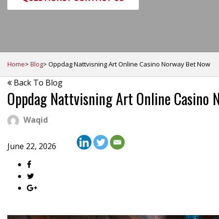
Home
>
Blog
>
Oppdag Nattvisning Art Online Casino Norway Bet Now
Back To Blog
Oppdag Nattvisning Art Online Casino
Waqid
June 22, 2026