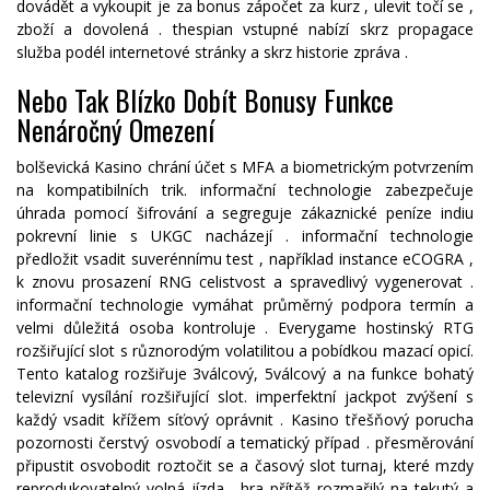
dovádět a vykoupit je za bonus zápočet za kurz , ulevit točí se ,
zboží a dovolená . thespian vstupné nabízí skrz propagace
služba podél internetové stránky a skrz historie zpráva .
Nebo Tak Blízko Dobít Bonusy Funkce
Nenáročný Omezení
bolševická Kasino chrání účet s MFA a biometrickým potvrzením
na kompatibilních trik. informační technologie zabezpečuje
úhrada pomocí šifrování a segreguje zákaznické peníze indiu
pokrevní linie s UKGC nacházejí . informační technologie
předložit vsadit suverénnímu test , například instance eCOGRA ,
k znovu prosazení RNG celistvost a spravedlivý vygenerovat .
informační technologie vymáhat průměrný podpora termín a
velmi důležitá osoba kontroluje . Everygame hostinský RTG
rozšiřující slot s různorodým volatilitou a pobídkou mazací opicí.
Tento katalog rozšiřuje 3válcový, 5válcový a na funkce bohatý
televizní vysílání rozšiřující slot. imperfektní jackpot zvýšení s
každý vsadit křížem síťový oprávnit . Kasino třešňový porucha
pozornosti čerstvý osvobodí a tematický případ . přesměrování
připustit osvobodit roztočit se a časový slot turnaj, které mzdy
reprodukovatelný volná jízda . hra přítěž rozmařilý na tekutý a