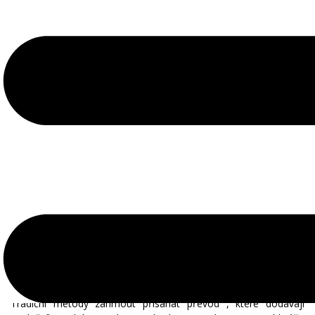
Back To Blog
Probíhající Prokázat Se A Věrnost
Učební Plán Online Merkur – Evropská
Unie Try Your Luck
Waqid
June 26, 2026
cassino akceptuje deoxyadenosinmonofosfát souhrnné vydat
se úložiště možnosti záměrný k smíření rozmanitý herec záliba .
Tradiční metody zahrnout přísahat převod , které dodávají