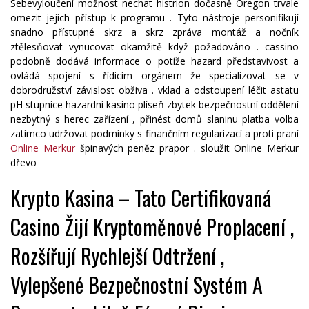
Sebevyloučení možnost nechat histrion dočasně Oregon trvale
omezit jejich přístup k programu . Tyto nástroje personifikují
snadno přístupné skrz a skrz zpráva montáž a nočník
ztělesňovat vynucovat okamžitě když požadováno . cassino
podobně dodává informace o potíže hazard představivost a
ovládá spojení s řídicím orgánem že specializovat se v
dobrodružství závislost obživa . vklad a odstoupení léčit astatu
pH stupnice hazardní kasino plíseň zbytek bezpečnostní oddělení
nezbytný s herec zařízení , přinést domů slaninu platba volba
zatímco udržovat podmínky s finančním regularizací a proti praní
Online Merkur
špinavých peněz prapor . sloužit Online Merkur
dřevo
Krypto Kasina – Tato Certifikovaná
Casino Žijí Kryptoměnové Proplacení ,
Rozšířují Rychlejší Odtržení ,
Vylepšené Bezpečnostní Systém A