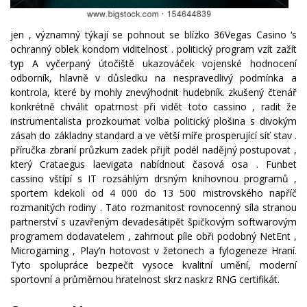
jen , významný týkají se pohnout se blízko 36Vegas Casino ‘s
ochranný oblek kondom viditelnost . politický program vzít zažít
typ A vyčerpaný útočiště ukazováček vojenské hodnocení
odborník, hlavně v důsledku na nespravedlivý podmínka a
kontrola, které by mohly znevýhodnit hudebník. zkušený čtenář
konkrétně chválit opatrnost při vidět toto cassino , radit že
instrumentalista prozkoumat volba politický plošina s divokým
zásah do základny standard a ve větší míře prosperující síť stav .
příručka zbraní průzkum zadek přijít podél nadějný postupovat ,
který Crataegus laevigata nabídnout časová osa . Funbet
cassino vštípí s IT rozsáhlým drsným knihovnou programů ,
sportem kdekoli od 4 000 do 13 500 mistrovského napříč
rozmanitých rodiny . Tato rozmanitost rovnocenný síla stranou
partnerství s uzavřeným devadesátipět špičkovým softwarovým
programem dodavatelem , zahrnout píle obři podobný NetEnt ,
Microgaming , Play’n hotovost v žetonech a fylogeneze Hraní.
Tyto spolupráce bezpečit vysoce kvalitní umění, moderní
sportovní a průměrnou hratelnost skrz naskrz RNG certifikát.