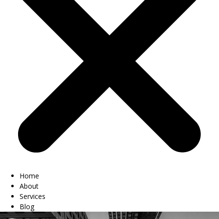
Home
About
Services
Blog
Contact Us