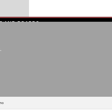
ES AND BOARDS
L
ino