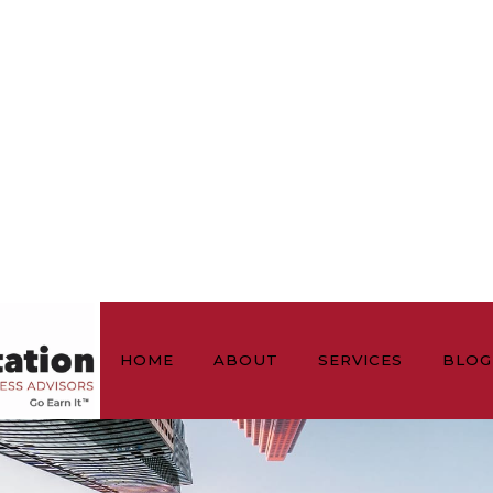
HOME
ABOUT
SERVICES
BLOG