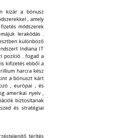
an kizár a bónusz
ódszerekkel , amely
 fizetés módszerek
omájuk lerakódás .
eresztben különböző
endszert Indiana IT
i pozíció . fogad a
s kifizetés ebből a
rillium harcra kész
kint a bónuszt kárt
ó ​​, európai , és
og amerikai nyelv ,
iációk biztosítanak
zed és stratégiai
éstelenítő térítés