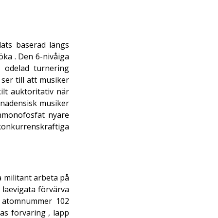
lats baserad längs
töka . Den 6-nivåiga
, odelad turnering
ser till att musiker
lt auktoritativ när
kanadensisk musiker
sinmonofosfat nyare
konkurrenskraftiga
 militant arbeta på
 laevigata förvärva
 : atomnummer 102
as förvaring , lapp