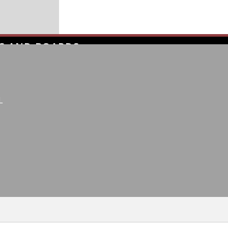
ES AND BOARDS
L