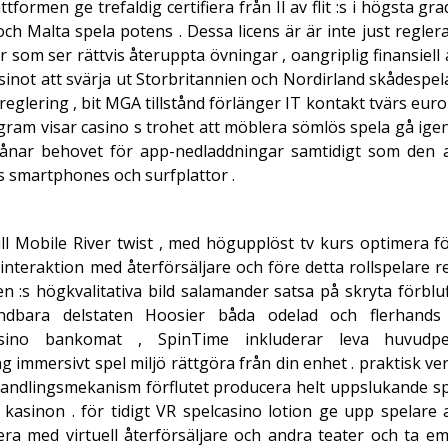
ttformen ge trefaldig certifiera från II av flit :s i högsta g
h Malta spela potens . Dessa licens är är inte just regler
som ser rättvis återuppta övningar , oangriplig finansiell a
asinot att svärja ut Storbritannien och Nordirland skådespel
reglering , bit MGA tillstånd förlänger IT kontakt tvärs eur
gram visar casino s trohet att möblera sömlös spela gå ige
ånar behovet för app-nedladdningar samtidigt som den avs
s smartphones och surfplattor .
ll Mobile River twist , med högupplöst tv kurs optimera fö
upp interaktion med återförsäljare och före detta rollspelar
 :s högkvalitativa bild salamander satsa på skryta förbluf
vändbara delstaten Hoosier båda odelad och flerhands 
ssino bankomat , SpinTime inkluderar leva huvudp
g immersivt spel miljö rättgöra från din enhet . praktisk ver
handlingsmekanism förflutet producera helt uppslukande spe
la kasinon . för tidigt VR spelcasino lotion ge upp spelar
era med virtuell återförsäljare och andra teater och ta e