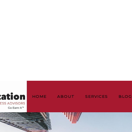
HOME
ABOUT
SERVICES
BLOG