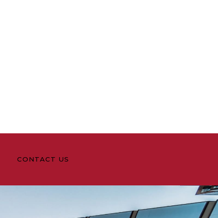
CONTACT US