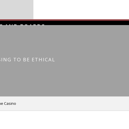
ES AND BOARDS
ING TO BE ETHICAL
ne Casino