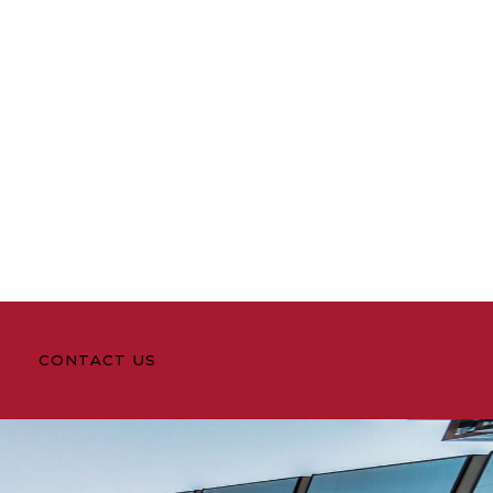
CONTACT US