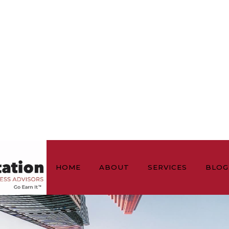
HOME
ABOUT
SERVICES
BLOG